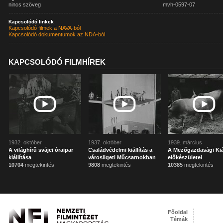
nincs szöveg
mvh-0597-07
Kapcsolódó linkek
Kapcsolódó filmek a NAVA-ból
Kapcsolódó dokumentumok az NDA-ból
KAPCSOLÓDÓ FILMHÍREK
1932. október
1937. október
1939. március
A világhírű svájci óraipar
Családvédelmi kiállítás a
A Mezőgazdasági Kiál
kiállítása
városligeti Műcsarnokban
előkészületei
10704
megtekintés
9808
megtekintés
10385
megtekintés
Főoldal
Témák