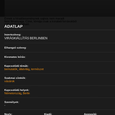
Ennek a híradóeseménynek sajnos nem maradt
fenn filmanyaga. Címe, témája csak a korabeli forrásokból
volt rekonstruálható.
ADATLAP
Inzertszöveg:
VIRÁGKIÁLLÍTÁS BERLINBEN
Elhangzó szöveg:
Kivonatos leírás:
Kapcsolódó témák:
bemutatók
,
állatvilág
,
természet
Szakmai címkék:
vásárok
Kapcsolódó helyek:
Németország
,
Berlin
Személyek:
-
Nyelv:
Kiadó:
Azonosító: