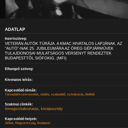
ADATLAP
Inzertszöveg:
VETERÁN AUTÓK TÚRÁJA. A KMAC HIVATALOS LAPJÁNAK, AZ
"AUTÓ"-NAK 25. JUBILEUMÁRA AZ ÖREG GÉPJÁRMŰVEK
TULAJDONOSAI MULATSÁGOS VERSENYT RENDEZTEK
BUDAPESTTŐL SIÓFOKIG. (MFI)
Elhangzó szöveg:
Kivonatos leírás:
Kapcsolódó témák:
Társadalmi szervezetek
,
üdülés
,
szabadidő
,
szórakozás
,
Belföld
Szakmai címkék:
tömegszórakoztatás
,
középosztály
Kapcsolódó helyek:
Siófok
,
Magyarország
,
Budapest