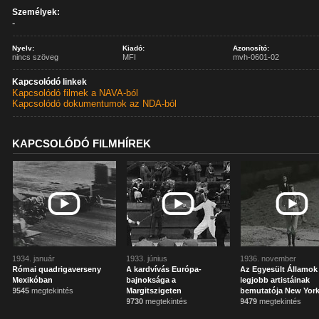
Személyek:
-
Nyelv:
Kiadó:
Azonosító:
nincs szöveg
MFI
mvh-0601-02
Kapcsolódó linkek
Kapcsolódó filmek a NAVA-ból
Kapcsolódó dokumentumok az NDA-ból
KAPCSOLÓDÓ FILMHÍREK
1934. január
1933. június
1936. november
Római quadrigaverseny
A kardvívás Európa-
Az Egyesült Államok
Mexikóban
bajnoksága a
legjobb artistáinak
9545
megtekintés
Margitszigeten
bemutatója New Yor
9730
megtekintés
9479
megtekintés