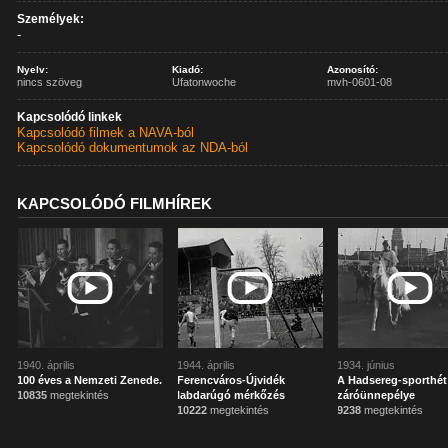
Személyek:
-
Nyelv:
Kiadó:
Azonosító:
nincs szöveg
Ufatonwoche
mvh-0601-08
Kapcsolódó linkek
Kapcsolódó filmek a NAVA-ból
Kapcsolódó dokumentumok az NDA-ból
KAPCSOLÓDÓ FILMHÍREK
1940. április
1944. április
1934. június
100 éves a Nemzeti Zenede.
Ferencváros-Újvidék
A Hadsereg-sporthét
10835
megtekintés
labdarúgó mérkőzés
záróünnepélye
10222
megtekintés
9238
megtekintés