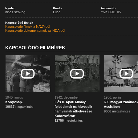
Nyelv:
Kiadó:
Azonosító:
nincs szöveg
Luce
mvh-0601-05
Kapcsolódó linkek
Kapcsolódó filmek a NAVA-ból
Kapcsolódó dokumentumok az NDA-ból
KAPCSOLÓDÓ FILMHÍREK
1940. június
1942. december
1936. április
Könyvnap.
I. és II. Apafi Mihály
600 magyar zarándo
10637
megtekintés
fejedelmek és hitveseik
Assisiben
hamvainak áthelyezése
9606
megtekintés
Kolozsvárott
12756
megtekintés