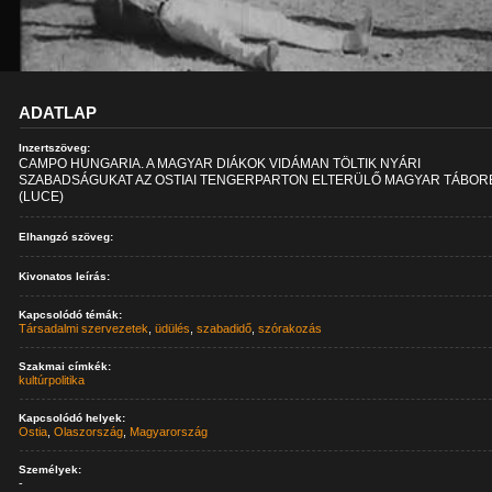
ADATLAP
Inzertszöveg:
CAMPO HUNGARIA. A MAGYAR DIÁKOK VIDÁMAN TÖLTIK NYÁRI
SZABADSÁGUKAT AZ OSTIAI TENGERPARTON ELTERÜLŐ MAGYAR TÁBOR
(LUCE)
Elhangzó szöveg:
Kivonatos leírás:
Kapcsolódó témák:
Társadalmi szervezetek
,
üdülés
,
szabadidő
,
szórakozás
Szakmai címkék:
kultúrpolitika
Kapcsolódó helyek:
Ostia
,
Olaszország
,
Magyarország
Személyek:
-