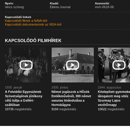
Nyelv:
Kiadó:
Azonosító:
nincs szöveg
Elekta-Journal
mvh-0618-06
Kapcsolódó linkek
Kapcsolódó filmek a NAVA-ból
Kapcsolódó dokumentumok az NDA-ból
KAPCSOLÓDÓ FILMHÍREK
1935. január
1935. június
1944. augusztus
A Felvidéki Egyesületek
Német jogászok a Hősök
Kitelepített gyermek
Szövetségének jótékony
Emlékművénél, 300 német
látogatott meg vitéz
célú bálja a Gellért-
vasutas kirándulása a
Szurmay Lajos
szállóban
Hortobágyra
vezérőrnagy
10735
megtekintés
9194
megtekintés
10622
megtekintés