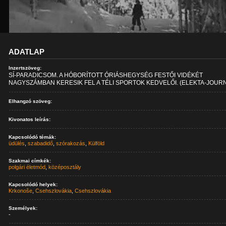
ADATLAP
Inzertszöveg:
SÍ-PARADICSOM. A HÓBORÍTOTT ÓRIÁSHEGYSÉG FESTŐI VIDÉKÉT
NAGYSZÁMBAN KERESIK FEL A TÉLI SPORTOK KEDVELŐI. (ELEKTA-JOUR
Elhangzó szöveg:
Kivonatos leírás:
Kapcsolódó témák:
üdülés
,
szabadidő
,
szórakozás
,
Külföld
Szakmai címkék:
polgári életmód
,
középosztály
Kapcsolódó helyek:
Krkonoše
,
Csehszlovákia
,
Csehszlovákia
Személyek:
-