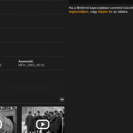
Ha a filmhírrel kapcsolatban szeretné közzé
regisztráljon
, vagy
lépjen be
az oldalra.
Azonosító:
ó
MFH_1963_40-01