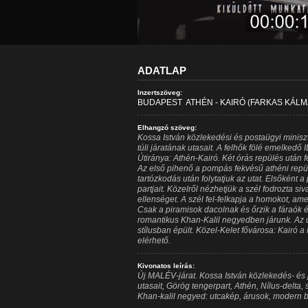
ADATLAP
Inzertszöveg:
BUDAPEST  ATHÉN - KAIRÓ (FARKAS KÁLM
Elhangzó szöveg:
Kossa István közlekedési és postaügyi minisz
túli járatának utasait. A felhők fölé emelkedő 
Útiránya: Athén-Kairó. Két órás repülés után fe
Az első pihenő a pompás fekvésű athéni repülő
tartózkodás után folytatjuk az utat. Elsőként a p
partjait. Közelről nézhetjük a szél fodrozta s
ellenséget. A szél fel-felkapja a homokot, ame
Csak a piramisok dacolnak és őrzik a fáraók é
romantikus Khan-Kalil negyedben járunk. Az
stílusban épült. Közel-Kelet fővárosa: Kairó a 
elérhető.
Kivonatos leírás:
Új MALÉV-járat. Kossa István közlekedés- és 
utasait, Görög tengerpart, Athén, Nílus-delta, 
Khan-kalil negyed: utcakép, árusok, modern 