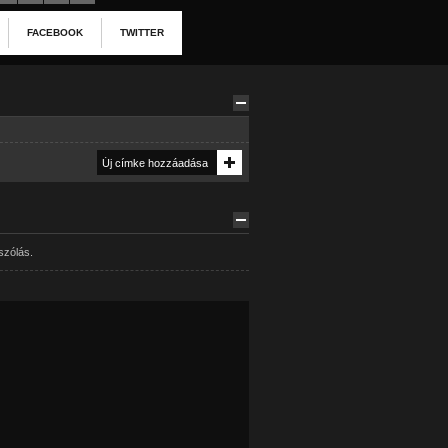
FACEBOOK
TWITTER
szólás.