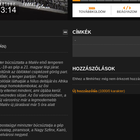
TOVÁBBKÜLDÖM
BEÁGYAZOM
CÍMKÉK
-
ÁN)
ter búcsúztatta a Malév első tengeren
IL-18-as gép a 21. magyar légi járat.
HOZZÁSZÓLÁSOK
ltűnik az öblökkel csipkézett görög part.
tér, a tenger partján. Rövid
Ehhez a filmhírhez még nem érkezett hozzá
ilóták láthatják a Nílus deltáját és Afrika
ivatagi homokdombokat, az ősi
ly eltemet mindent, ami útjába kerül.
Új hozzászólás
(1000/0 karakter)
vezredes sírjait. Az ősi városrészben, a
 új városrész már a legmodernebb
Malév új járatával már 5 óra alatt
postaügyi miniszter búcsúztatja a gép
sivatag, piramisok, a Nagy Szfinx, Kairó,
belvárosi negyed.