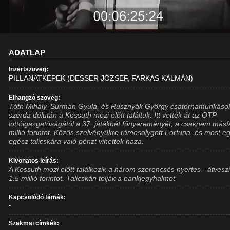
ADATLAP
Inzertszöveg:
PILLANATKÉPEK (DESSER JÓZSEF, FARKAS KÁLMÁN)
Elhangzó szöveg:
Tóth Mihály, Surman Gyula, és Rusznyák György csatornamunkáso
szerda délután a Kossuth mozi előtt találtuk. Itt vették át az OTP
lottóigazgatóságától a 37. játékhét főnyereményét, a csaknem másf
millió forintot. Közös szelvényükre rámosolygott Fortuna, és most e
egész talicskára való pénzt vihettek haza.
Kivonatos leírás:
A Kossuth mozi előtt találkozik a három szerencsés nyertes - átvesz
1.5 millió forintot. Talicskán tolják a bankjegyhalmot.
Kapcsolódó témák:
-
Szakmai címkék: