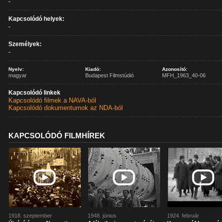
-
Kapcsolódó helyek:
-
Személyek:
-
Nyelv:
Kiadó:
Azonosító:
magyar
Budapest Filmstúdió
MFH_1963_40-06
Kapcsolódó linkek
Kapcsolódó filmek a NAVA-ból
Kapcsolódó dokumentumok az NDA-ból
KAPCSOLÓDÓ FILMHÍREK
1918. szeptember
1948. június
1924. február