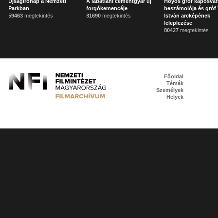
Újságírónap a Nemzeti
A lábatlani cementgyár új
Hoyos gróf kaposvár
Parkban
forgókemencéje
beszámolója és gróf 
59463
megtekintés
81690
megtekintés
István arcképének
leleplezése
80427
megtekintés
Főoldal
Témák
Személyek
Helyek