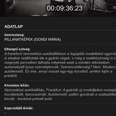
ADATLAP
Inzertszöveg:
PILLANATKÉPEK (GONDI MÁRIA)
Elhangzó szöveg:
A frankfurti nemzetközi autókiállításon a legújabb modelleket egymás
is elrejtve szállították ide a gyártó cégek, s még a szakközönség is 
megnyitó perceiben láthatta milyenek ezek a minden tekintetben
automatizált luxus személykocsik. Szerencsétlenség? Nem. Modern
autótemető. És íme, annyi marad egy-egy kocsiból, amikor kijön a
présből.
Kivonatos leírás:
Nemzetközi autókiállítás, Frankfurt. A gyártók új modelljeiket mutatjá
kocsibelsők, karosszériák. Autótemető: pallón gurulnak a szakadékb
kocsik - kockává préselt autó.
Kapcsolódó témák:
-