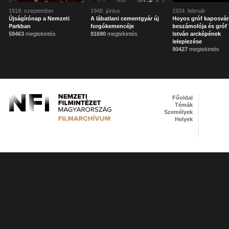
1918. szeptember
1948. június
1924. február
Újságírónap a Nemzeti
A lábatlani cementgyár új
Hoyos gróf kaposvár
Parkban
forgókemencéje
beszámolója és gróf 
59463
megtekintés
81690
megtekintés
István arcképének
leleplezése
80427
megtekintés
Főoldal
Témák
Személyek
Helyek