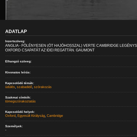
ADATLAP
Inzertszöveg:
ANGLIA - FÖLÉNYESEN (ÖT HAJÓHOSSZAL) VERTE CAMBRIDGE LEGÉNY
OXFORD CSAPATÁT AZ IDEI REGATTÁN. GAUMONT
Elhangzó szöveg:
Kivonatos leírás:
Kapcsolódó témák:
üdülés
,
szabadidő
,
szórakozás
Szakmai címkék:
tömegszórakoztatás
Kapcsolódó helyek:
Oxford
,
Egyesült Királyság
,
Cambridge
Személyek:
-