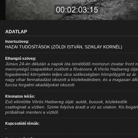
ADATLAP
Inzertszöveg:
HAZAI TUDÓSÍTÁSOK (ZÖLDI ISTVÁN, SZIKLAY KORNÉL)
Elhangzó szöveg:
Június 24-én délután a napok óta ismétlődő monszun zivatar front 
mennyiségű csapadékot zúdított a fővárosra. A Vörös Hadsereg útja
fogaskerekű környékén teljes utca szélességben hömpölygött az ár.
nagy vihar fennakadást okozott a közlekedésben, és a magasan álló
furcsa forgalmi akadályokat okozott.
Kivonatos leírás:
Eső elöntötte Vörös Hadsereg útját: autók, buszok, közlekedők
csattognak a vízben. Szinte folyóvá áradt a víz az utakon. Kis bogár
próbálnak menteni a vízből.
Kapcsolódó témák:
-