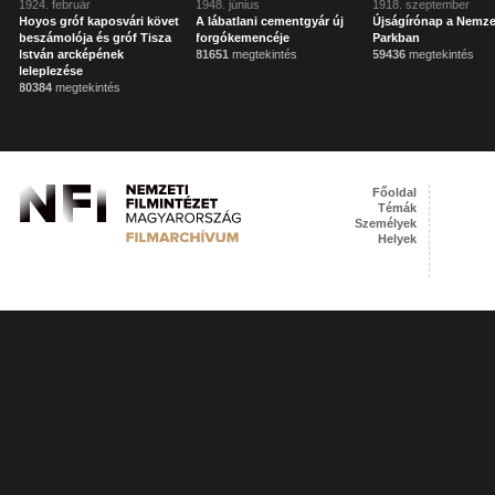
1924. február
1948. június
1918. szeptember
Hoyos gróf kaposvári követ
A lábatlani cementgyár új
Újságírónap a Nemze
beszámolója és gróf Tisza
forgókemencéje
Parkban
István arcképének
81651
megtekintés
59436
megtekintés
leleplezése
80384
megtekintés
Főoldal
Témák
Személyek
Helyek