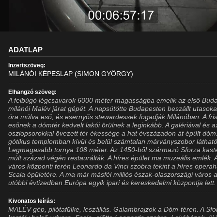
ADATLAP
Inzertszöveg:
MILÁNÓI KÉPESLAP (SIMON GYÖRGY)
Elhangzó szöveg:
A felbúgó légcsavarok 6000 méter magasságba emelik az első Bud
milánói Malév járat gépét. A napsütötte Budapesten beszállt utasoka
óra múlva eső, és esernyős stewardessek fogadják Milánóban. A fris
esőnek a dómtér kedvelt lakói örülnek a leginkább. A galériával és a
oszlopsorokkal övezett tér ékessége a hat évszázadon át épült dóm
gótikus templomban kívül és belül számtalan márványszobor látható
Legmagasabb tornya 108 méter. Az 1450-ből származó Sforza kasté
múlt század végén restaurálták. A híres épület ma muzeális emlék. 
város központi terén Leonardo da Vinci szobra tekint a híres operah
Scala épületére. A ma már másfél milliós észak-olaszországi város 
utóbbi évtizedben Európa egyik ipari és kereskedelmi központja lett.
Kivonatos leírás:
MALÉV-gép, pilótafülke, leszállás. Galambrajzok a Dóm-téren. A Sfo