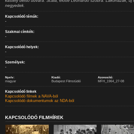
kastély belső udvara. Scala, előtte Leonardo szobra. Lakóházak, új i
negyedek.
Kapcsolódó témák:
-
Szakmai címkék:
-
Kapcsolódó helyek:
-
Személyek:
-
Nyelv:
Kiadó:
Azonosító:
magyar
Budapest Filmstúdió
MFH_1964_27-08
Kapcsolódó linkek
Kapcsolódó filmek a NAVA-ból
Kapcsolódó dokumentumok az NDA-ból
KAPCSOLÓDÓ FILMHÍREK