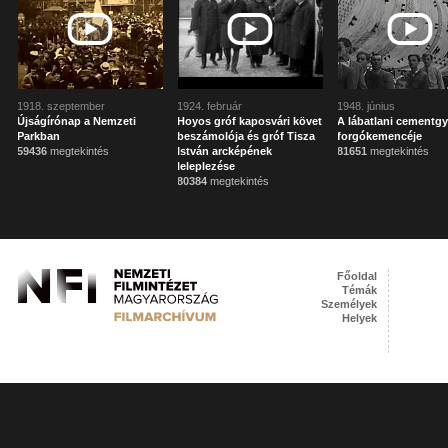
1918. szeptember
1924. február
1948. június
Újságírónap a Nemzeti
Hoyos gróf kaposvári követ
A lábatlani cementgy
Parkban
beszámolója és gróf Tisza
forgókemencéje
59436
megtekintés
István arcképének
81651
megtekintés
leleplezése
80384
megtekintés
Főoldal
Témák
Személyek
Helyek