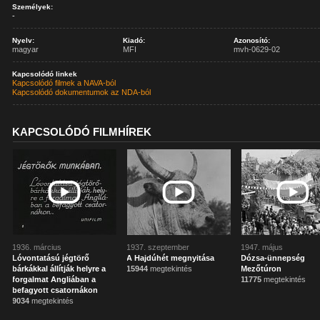
Személyek:
-
Nyelv:
Kiadó:
Azonosító:
magyar
MFI
mvh-0629-02
Kapcsolódó linkek
Kapcsolódó filmek a NAVA-ból
Kapcsolódó dokumentumok az NDA-ból
KAPCSOLÓDÓ FILMHÍREK
1936. március
1937. szeptember
1947. május
Lóvontatású jégtörő
A Hajdúhét megnyitása
Dózsa-ünnepség
bárkákkal állítják helyre a
15944
megtekintés
Mezőtúron
forgalmat Angliában a
11775
megtekintés
befagyott csatornákon
9034
megtekintés