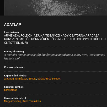
ADATLAP
Inzertszöveg:
ÁRVÍZ AZ ALFÖLDÖN. A DUNA-TISZAKÖZI NAGY CSATORNA ÁRADÁSA
KUNSZENTMIKLÓS KÖRNYÉKÉN TÖBB MINT 10.000 HOLDNYI TERÜLETET
ÖNTÖTT EL. (MFI)
Elhangzó szöveg:
A mentési munkálatok során épségben szabadítanak ki egy lovat, összeomlott
istállója alól.
Kivonatos leírás:
Kapcsolódó témák:
állatvilág
,
természet
,
Belföld
,
katasztrófa
,
baleset
Szakmai címkék:
parasztság
Kapcsolódó helyek:
Magyarország
,
Kunszentmiklós