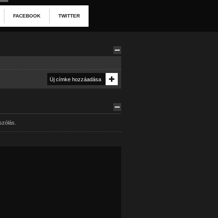
FACEBOOK
TWITTER
szólás.