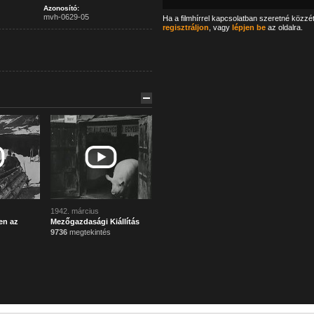
Azonosító:
mvh-0629-05
Ha a filmhírrel kapcsolatban szeretné közzé
regisztráljon
, vagy
lépjen be
az oldalra.
1942. március
en az
Mezőgazdasági Kiállítás
9736
megtekintés