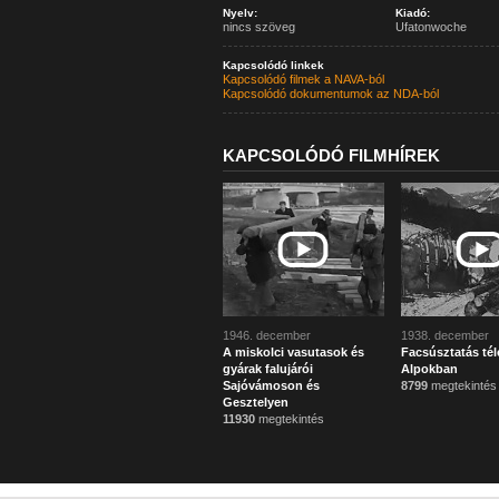
Nyelv:
Kiadó:
nincs szöveg
Ufatonwoche
Kapcsolódó linkek
Kapcsolódó filmek a NAVA-ból
Kapcsolódó dokumentumok az NDA-ból
KAPCSOLÓDÓ FILMHÍREK
1946. december
1938. december
A miskolci vasutasok és
Facsúsztatás tél
gyárak falujárói
Alpokban
Sajóvámoson és
8799
megtekintés
Gesztelyen
11930
megtekintés