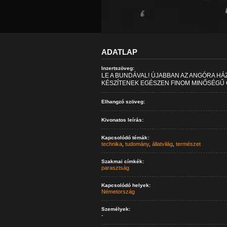
ADATLAP
Inzertszöveg:
LE A BUNDÁVAL! ÚJABBAN AZ ANGÓRA H
KÉSZÍTENEK EGÉSZEN FINOM MINŐSÉGŰ 
Elhangzó szöveg:
Kivonatos leírás:
Kapcsolódó témák:
technika
,
tudomány
,
állatvilág
,
természet
Szakmai címkék:
parasztság
Kapcsolódó helyek:
Németország
Személyek:
-