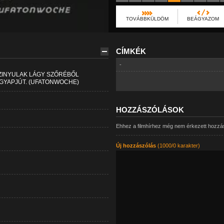
TOVÁBBKÜLDÖM
BEÁGYAZOM
CÍMKÉK
-
ÁZINYULAK LÁGY SZŐRÉBŐL
GYAPJÚT. (UFATONWOCHE)
HOZZÁSZÓLÁSOK
Ehhez a filmhírhez még nem érkezett hozzá
Új hozzászólás
(1000/0 karakter)