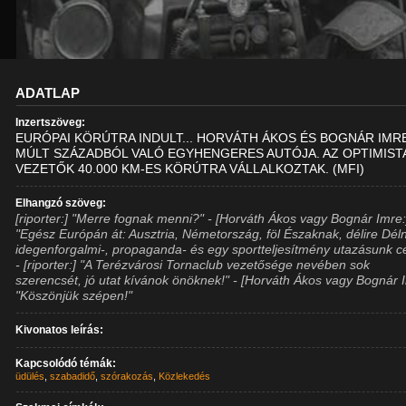
ADATLAP
Inzertszöveg:
EURÓPAI KÖRÚTRA INDULT... HORVÁTH ÁKOS ÉS BOGNÁR IMR
MÚLT SZÁZADBÓL VALÓ EGYHENGERES AUTÓJA. AZ OPTIMIST
VEZETŐK 40.000 KM-ES KÖRÚTRA VÁLLALKOZTAK. (MFI)
Elhangzó szöveg:
[riporter:] "Merre fognak menni?" - [Horváth Ákos vagy Bognár Imre:
"Egész Európán át: Ausztria, Németország, föl Északnak, délire Dél
idegenforgalmi-, propaganda- és egy sportteljesítmény utazásunk cé
- [riporter:] "A Terézvárosi Tornaclub vezetősége nevében sok
szerencsét, jó utat kívánok önöknek!" - [Horváth Ákos vagy Bognár 
"Köszönjük szépen!"
Kivonatos leírás:
Kapcsolódó témák:
üdülés
,
szabadidő
,
szórakozás
,
Közlekedés