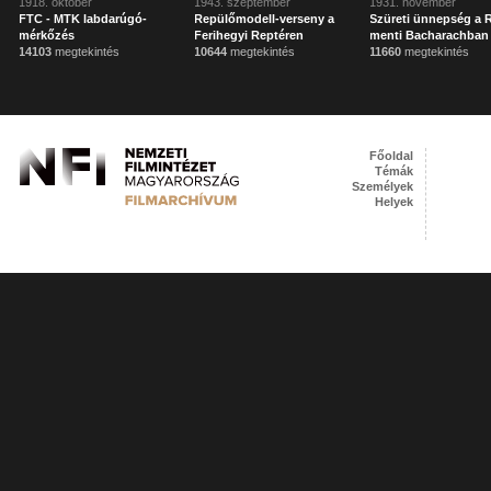
1918. október
1943. szeptember
1931. november
FTC - MTK labdarúgó-
Repülőmodell-verseny a
Szüreti ünnepség a 
mérkőzés
Ferihegyi Reptéren
menti Bacharachban
14103
megtekintés
10644
megtekintés
11660
megtekintés
Főoldal
Témák
Személyek
Helyek