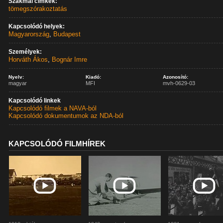
Szakmai címkék:
tömegszórakoztatás
Kapcsolódó helyek:
Magyarország
,
Budapest
Személyek:
Horváth Ákos
,
Bognár Imre
Nyelv:
Kiadó:
Azonosító:
magyar
MFI
mvh-0629-03
Kapcsolódó linkek
Kapcsolódó filmek a NAVA-ból
Kapcsolódó dokumentumok az NDA-ból
KAPCSOLÓDÓ FILMHÍREK