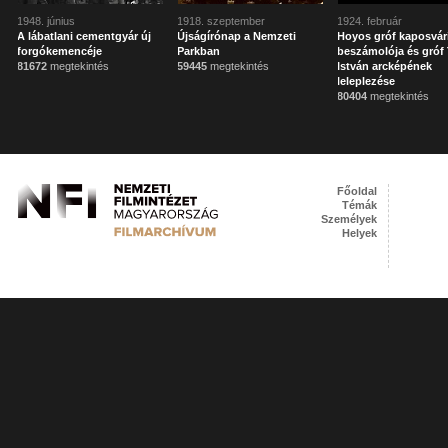
1948. június
1918. szeptember
1924. február
A lábatlani cementgyár új
Újságírónap a Nemzeti
Hoyos gróf kaposvár
forgókemencéje
Parkban
beszámolója és gróf 
81672
megtekintés
59445
megtekintés
István arcképének
leleplezése
80404
megtekintés
Főoldal
Témák
Személyek
Helyek