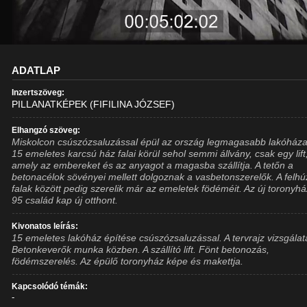
ADATLAP
Inzertszöveg:
PILLANATKÉPEK (FIFILINA JÓZSEF)
Elhangzó szöveg:
Miskolcon csúszózsaluzással épül az ország legmagasabb lakóháza
15 emeletes karcsú ház falai körül sehol semmi állvány, csak egy lift
amely az embereket és az anyagot a magasba szállítja. A tetőn a
betonacélok sövényei mellett dolgoznak a vasbetonszerelők. A felhú
falak között pedig szerelik már az emeletek födéméit. Az új toronyh
95 család kap új otthont.
Kivonatos leírás:
15 emeletes lakóház építése csúszózsaluzással. A tervrajz vizsgálat
Betonkeverők munka közben. A szállító lift. Fönt betonozás,
födémszerelés. Az épülő toronyház képe és makettja.
Kapcsolódó témák:
-