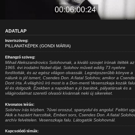
ADATLAP
Inzertszöveg:
PILLANATKÉPEK (GONDI MÁRIA)
Elhangzó szöveg:
Mihail Alekszandrovics Solohovnak, a kiváló szovjet írónak ítélték az
1965. évi irodalmi Nobel-díjat. Solohov műveit eddig 73 nyelvre
fordították, és az egész világon olvassák. Legnépszerűbb könyve a
nálunk is jól ismert, Csendes Don. A fiatal Solohov, amikor a Csend
Dont írta. A világhírű író most is a Don-menti Vesenszkaja kozák fal
él és dolgozik. Ezekben a napokban a jó barátok, pályatársak és a
világirodalmat szerető olvasói kívánnak neki új sikereket.
Kivonatos leírás:
Solohov írás közben. ?űvei oroszul, spanyolul és angolul. Feltört ug
Akik a hazáért harcoltak, Emberi sors, Csendes Don. A fiatal Soloho
archív felvételen. Vesenszkaja falu. Látogatók Solohovnál.
Kapcsolódó témák: