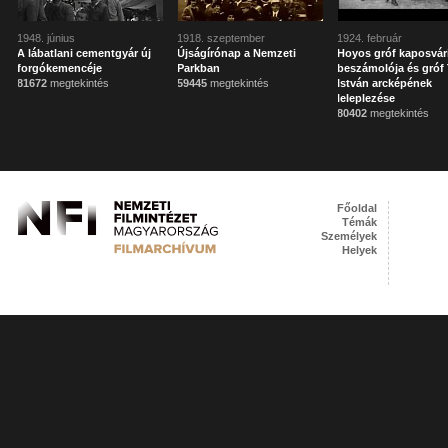
1948. június
1918. szeptember
1924. február
A lábatlani cementgyár új
Újságírónap a Nemzeti
Hoyos gróf kaposvár
forgókemencéje
Parkban
beszámolója és gróf 
81672
megtekintés
59445
megtekintés
István arcképének
leleplezése
80402
megtekintés
Főoldal
Témák
Személyek
Helyek