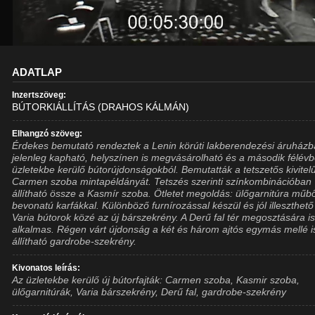
ADATLAP
Inzertszöveg:
BÚTORKIÁLLÍTÁS (DRAHOS KÁLMÁN)
Elhangzó szöveg:
Érdekes bemutató rendeztek a Lenin körúti lakberendezési áruházb
jelenleg kapható, helyszínen is megvásárolható és a második félév
üzletekbe kerülő bútorújdonságokból. Bemutatták a tetszetős kivitel
Carmen szoba mintapéldányát. Tetszés szerinti színkombinációban
állítható össze a Kasmír szoba. Ötletet megoldás: ülőgarnitúra műb
bevonatú karfákkal. Különböző furnírozással készül és jól illeszthető
Varia bútorok közé az új bárszekrény. A Derű fal tér megosztására i
alkalmas. Régen várt újdonság a két és három ajtós egymás mellé i
állítható gardrobe-szekrény.
Kivonatos leírás:
Az üzletekbe kerülő új bútorfajták: Carmen szoba, Kasmir szoba,
ülőgarnitúrák, Varia bárszekrény, Derű fal, gardrobe-szekrény