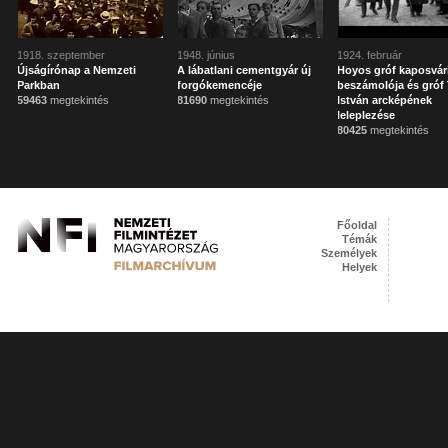
1918. szeptember
1948. június
1924. február
Újságírónap a Nemzeti
A lábatlani cementgyár új
Hoyos gróf kaposvár
Parkban
forgókemencéje
beszámolója és gróf 
59463
megtekintés
81690
megtekintés
István arcképének
leleplezése
80425
megtekintés
Főoldal
Témák
Személyek
Helyek