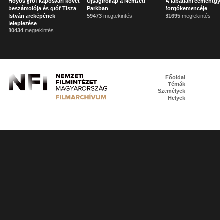
Hoyos gróf kaposvári követ
Újságírónap a Nemzeti
A lábatlani cementgy
beszámolója és gróf Tisza
Parkban
forgókemencéje
István arcképének
59473
megtekintés
81695
megtekintés
leleplezése
80434
megtekintés
Főoldal
Témák
Személyek
Helyek