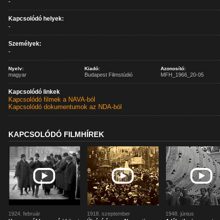
-
Kapcsolódó helyek:
-
Személyek:
-
Nyelv:
Kiadó:
Azonosító:
magyar
Budapest Filmstúdió
MFH_1966_20-05
Kapcsolódó linkek
Kapcsolódó filmek a NAVA-ból
Kapcsolódó dokumentumok az NDA-ból
KAPCSOLÓDÓ FILMHÍREK
1924. február
1918. szeptember
1948. június