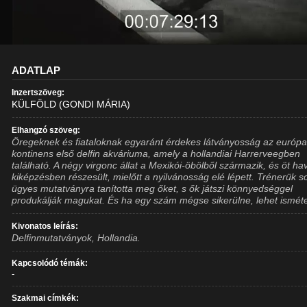
ADATLAP
Inzertszöveg:
KÜLFÖLD (GONDI MÁRIA)
Elhangzó szöveg:
Öregeknek és fiataloknak egyaránt érdekes látványosság az európa
kontinens első delfin akváriuma, amely a hollandiai Harrerveegben
található. A négy virgonc állat a Mexikói-öbölből származik, és öt hav
kiképzésben részesült, mielőtt a nyilvánosság elé lépett. Trénerük s
ügyes mutatványra tanította meg őket, s ők játszi könnyedséggel
produkálják magukat. És ha egy szám mégse sikerülne, lehet isméte
Kivonatos leírás:
Delfinmutatványok, Hollandia.
Kapcsolódó témák:
-
Szakmai címkék: