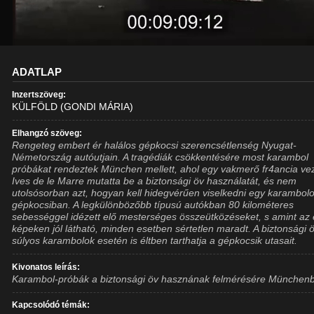
ADATLAP
Inzertszöveg:
KÜLFÖLD (GONDI MÁRIA)
Elhangzó szöveg:
Rengeteg embert ér halálos gépkocsi szerencsétlenség Nyugat-
Németország autóutjain. A tragédiák csökkentésére most karambol
próbákat rendeztek München mellett, ahol egy vakmerő fr4ancia ve
Ives de le Marre mutatta be a biztonsági öv használatát, és nem
utolsósorban azt, hogyan kell hidegvérűen viselkedni egy karambol
gépkocsiban. A legkülönbözőbb típusú autókban 80 kilométeres
sebességgel idézett elő mesterséges összeütközéseket, s amint az 
képeken jól látható, minden esetben sértetlen maradt. A biztonsági 
súlyos karambolok esetén is éltben tarthatja a gépkocsik utasait.
Kivonatos leírás:
Karambol-próbák a biztonsági öv hasznának felmérésére München
Kapcsolódó témák: