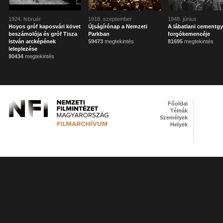
1924. február
1918. szeptember
1948. június
Hoyos gróf kaposvári követ
Újságírónap a Nemzeti
A lábatlani cementgy
beszámolója és gróf Tisza
Parkban
forgókemencéje
István arcképének
59473
megtekintés
81695
megtekintés
leleplezése
80434
megtekintés
Főoldal
Témák
Személyek
Helyek