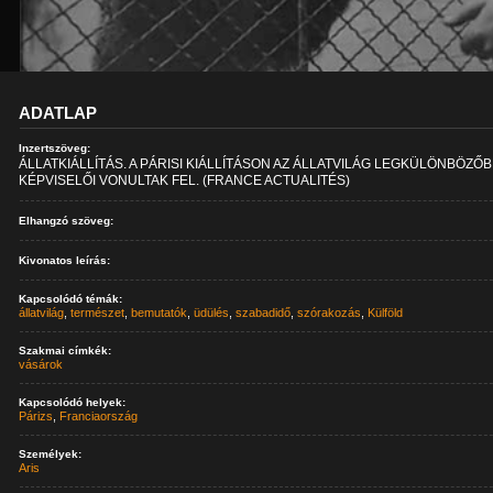
ADATLAP
Inzertszöveg:
ÁLLATKIÁLLÍTÁS. A PÁRISI KIÁLLÍTÁSON AZ ÁLLATVILÁG LEGKÜLÖNBÖZŐ
KÉPVISELŐI VONULTAK FEL. (FRANCE ACTUALITÉS)
Elhangzó szöveg:
Kivonatos leírás:
Kapcsolódó témák:
állatvilág
,
természet
,
bemutatók
,
üdülés
,
szabadidő
,
szórakozás
,
Külföld
Szakmai címkék:
vásárok
Kapcsolódó helyek:
Párizs
,
Franciaország
Személyek:
Aris