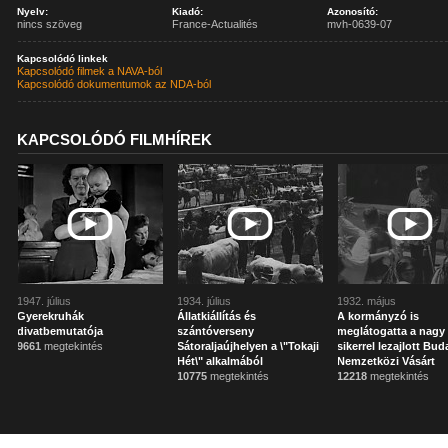
Nyelv:
Kiadó:
Azonosító:
nincs szöveg
France-Actualités
mvh-0639-07
Kapcsolódó linkek
Kapcsolódó filmek a NAVA-ból
Kapcsolódó dokumentumok az NDA-ból
KAPCSOLÓDÓ FILMHÍREK
1947. július
1934. július
1932. május
Gyerekruhák
Állatkiállítás és
A kormányzó is
divatbemutatója
szántóverseny
meglátogatta a nagy
9661
megtekintés
Sátoraljaújhelyen a \"Tokaji
sikerrel lezajlott Bud
Hét\" alkalmából
Nemzetközi Vásárt
10775
megtekintés
12218
megtekintés