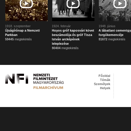
1918. szeptember
1924. február
1948. június
Újságírónap a Nemzeti
Hoyos gróf kaposvári követ
A lábatlani cementgy
Parkban
beszámolója és gróf Tisza
forgókemencéje
59445
megtekintés
István arcképének
81672
megtekintés
leleplezése
80404
megtekintés
Főoldal
Témák
Személyek
Helyek