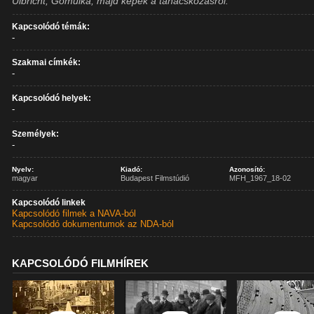
Ulbricht, Gomulka, majd képek a tanácskozásról.
Kapcsolódó témák:
-
Szakmai címkék:
-
Kapcsolódó helyek:
-
Személyek:
-
Nyelv:
Kiadó:
Azonosító:
magyar
Budapest Filmstúdió
MFH_1967_18-02
Kapcsolódó linkek
Kapcsolódó filmek a NAVA-ból
Kapcsolódó dokumentumok az NDA-ból
KAPCSOLÓDÓ FILMHÍREK