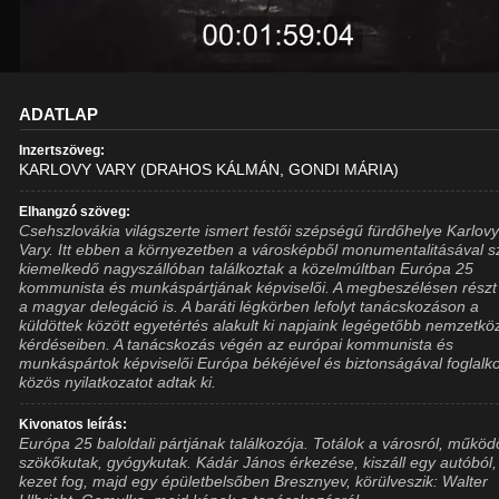
ADATLAP
Inzertszöveg:
KARLOVY VARY (DRAHOS KÁLMÁN, GONDI MÁRIA)
Elhangzó szöveg:
Csehszlovákia világszerte ismert festői szépségű fürdőhelye Karlovy
Vary. Itt ebben a környezetben a városképből monumentalitásával s
kiemelkedő nagyszállóban találkoztak a közelmúltban Európa 25
kommunista és munkáspártjának képviselői. A megbeszélésen részt 
a magyar delegáció is. A baráti légkörben lefolyt tanácskozáson a
küldöttek között egyetértés alakult ki napjaink legégetőbb nemzetkö
kérdéseiben. A tanácskozás végén az európai kommunista és
munkáspártok képviselői Európa békéjével és biztonságával foglalk
közös nyilatkozatot adtak ki.
Kivonatos leírás:
Európa 25 baloldali pártjának találkozója. Totálok a városról, működ
szökőkutak, gyógykutak. Kádár János érkezése, kiszáll egy autóból,
kezet fog, majd egy épületbelsőben Bresznyev, körülveszik: Walter