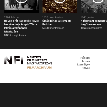
1924. február
1918. szeptember
1948. június
Hoyos gróf kaposvári követ
Újságírónap a Nemzeti
A lábatlani cementgy
beszámolója és gróf Tisza
Parkban
forgókemencéje
István arcképének
59449
megtekintés
81674
megtekintés
leleplezése
80412
megtekintés
Főoldal
Témák
Személyek
Helyek