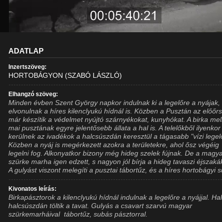
ADATLAP
Inzertszöveg:
HORTOBÁGYON (SZABÓ LÁSZLÓ)
Elhangzó szöveg:
Minden évben Szent György napkor indulnak ki a legelőre a nyájak,
elvonulnak a híres kilenclyukú hídnál is. Közben a Pusztán az előőr
már készítik a védelmet nyújtó szárnyékokat, kunyhókat. A birka mell
mai pusztának egyre jelentősebb állata a hal is. A telelőkből ilyenkor
kerülnek az ivadékok a halcsúszdán keresztül a tágasabb "vízi legel
Közben a nyáj is megérkezett azokra a területekre, ahol ősz végéig
legelni fog. Alkonyatkor bizony még hideg szelek fújnak. De a magy
szürke marha igen edzett, s nagyon jól bírja a hideg tavaszi éjszakák
A gulyást viszont melegíti a pusztai tábortűz, és a híres hortobágyi 
Kivonatos leírás:
Birkapásztorok a kilenclyukú hídnál indulnak a legelőre a nyájjal. Ha
halcsúszdán töltik a tavat. Gulyás a csavart szarvú magyar
szürkemarháival  tábortűz, subás pásztorral.