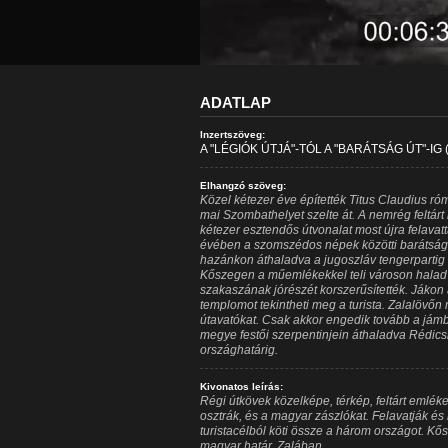
ADATLAP
Inzertszöveg:
A "LÉGIÓK ÚTJÁ"-TÓL A "BARÁTSÁG ÚT"-IG
Elhangzó szöveg:
Közel kétezer éve építették Titus Claudius róm
mai Szombathelyet szelte át. A nemrég feltárt r
kétezer esztendős útvonalat most újra felava
évében a szomszédos népek közötti barátság
hazánkon áthaladva a jugoszláv tengerpartig v
Kőszegen a műemlékekkel teli városon halad 
szakaszának jórészét korszerűsítették. Jákon
templomot tekintheti meg a turista. Zalalövőn
útavatókat. Csak akkor engedik tovább a jámbo
megye festői szerpentinjein áthaladva Rédicsn
országhatárig.
Kivonatos leírás:
Régi útkövek közelképe, térkép, feltárt emlékek
osztrák, és a magyar zászlókat. Felavatják és 
turistacélból köti össze a három országot. Kős
magyar határ, Zalában.