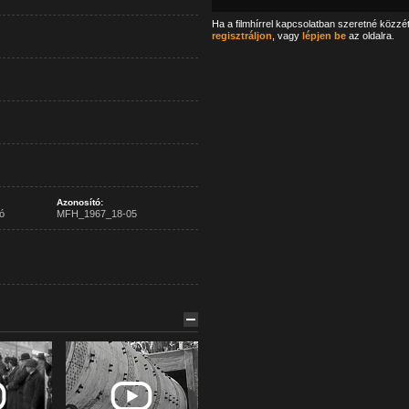
Ha a filmhírrel kapcsolatban szeretné közzé
regisztráljon
, vagy
lépjen be
az oldalra.
Azonosító:
ó
MFH_1967_18-05