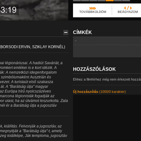
TOVÁBBKÜLDÖM
BEÁGYAZOM
CÍMKÉK
-
 (BORSODI ERVIN, SZIKLAY KORNÉL)
ai légionáriusai. A hadiút Saváriát, a
omkert emlékei is e kort idézik. A
HOZZÁSZÓLÁSOK
tták: A nemzetközi idegenforgalom
 szimbólumaként Ausztrián és
Ehhez a filmhírhez még nem érkezett hozzá
ezet. A turistaút első szakasza
át. A "Barátság útja" magyar
 az Európa hírű nyolcszázéves
Új hozzászólás
(1000/0 karakter)
 marcona légionisták fogadják az
r utast, ha az útvámot leszurkolta. Zala
él ér a Barátság útja a jugoszláv
, kiállítás. Felvonják a jugoszláv, az
megnyitják a "Barátság útja"-t, amely
zeg totálképe, Ják temploma, jugoszláv 