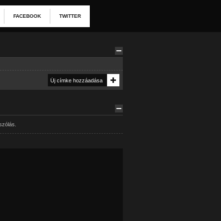
FACEBOOK
TWITTER
szólás.