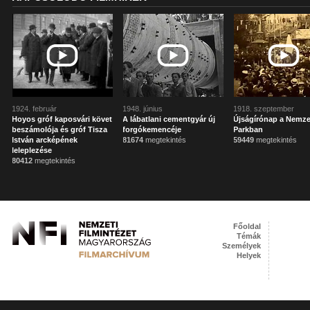
1924. február
1948. június
1918. szeptember
Hoyos gróf kaposvári követ
A lábatlani cementgyár új
Újságírónap a Nemze
beszámolója és gróf Tisza
forgókemencéje
Parkban
István arcképének
81674
megtekintés
59449
megtekintés
leleplezése
80412
megtekintés
Főoldal
Témák
Személyek
Helyek