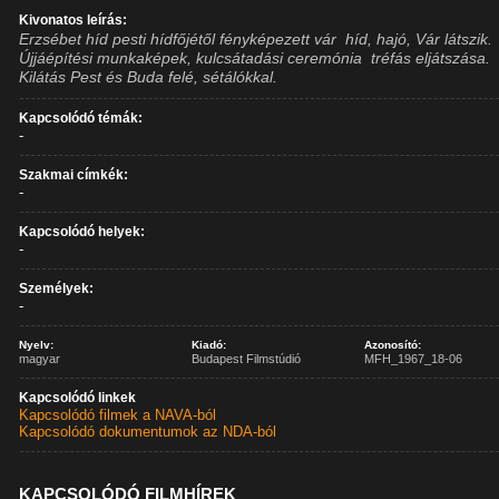
Kivonatos leírás:
Erzsébet híd pesti hídfőjétől fényképezett vár  híd, hajó, Vár látszik.
Újjáépítési munkaképek, kulcsátadási ceremónia  tréfás eljátszása.
Kilátás Pest és Buda felé, sétálókkal.
Kapcsolódó témák:
-
Szakmai címkék:
-
Kapcsolódó helyek:
-
Személyek:
-
Nyelv:
Kiadó:
Azonosító:
magyar
Budapest Filmstúdió
MFH_1967_18-06
Kapcsolódó linkek
Kapcsolódó filmek a NAVA-ból
Kapcsolódó dokumentumok az NDA-ból
KAPCSOLÓDÓ FILMHÍREK