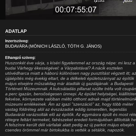
ADATLAP
Inzertszöveg:
BUDAVÁRA (MÖNICH LÁSZLÓ, TÓTH G. JÁNOS)
Elhangzó szöveg:
Huszonkét éve várja, s kíséri figyelemmel az ország népe: mi lesz a
budai Várhegy ékességével: a Várpalotával? A nácik esztelen
utóvédharca miatt a háború különösen nagy pusztítást végzett itt; a
újjáépítés még évekig eltart, de a délkeleti épületszárnyat az építők
május elsejére műszakilag már átadták új gazdájának: a Budapesti
Történeti Múzeumnak. A kulcsátadás pillanat szülte tréfa volt csupá
a perc igazán, bensőségesen ünnepi. Az épület helyiségei, kiállítóte
fekvése, környezete valóban méltó otthont adnak majd történelmün
múzeumi emlékeinek. Ám az igazi "szenzáció" az, hogy több méter
vastag földréteg alól az évszázadok eddig ismeretlen, legendás
Budavárát varázsolták elő az építők. Az egymásra épült és most rét
rétegre feltárt termeket, falrészeket eredeti formájukban állították he
A felszínre került déli várfalak alatt pedig az új parkot május elsején
csendes örömmel már birtokukba is vették a sétálók, napozók.