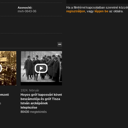
Ha a filmhírrel kapcsolatban szeretné közzé
Azonosító:
mvh-0643-06
regisztráljon
, vagy
lépjen be
az oldalra.
1924. február
emzeti
Hoyos gróf kaposvári követ
beszámolója és gróf Tisza
s
István arcképének
leleplezése
80430
megtekintés