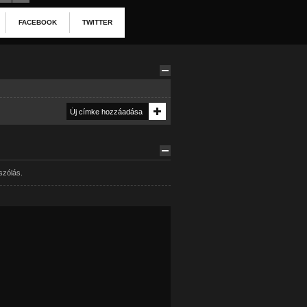
FACEBOOK
TWITTER
szólás.