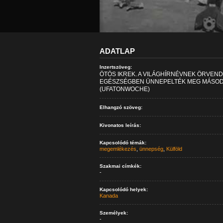
ADATLAP
Inzertszöveg:
ÖTÖS IKREK. A VILÁGHÍRNÉVNEK ÖRVEND
EGÉSZSÉGBEN ÜNNEPELTÉK MEG MÁSODI
(UFATONWOCHE)
Elhangzó szöveg:
Kivonatos leírás:
Kapcsolódó témák:
megemlékezés
,
ünnepség
,
Külföld
Szakmai címkék:
-
Kapcsolódó helyek:
Kanada
Személyek:
-