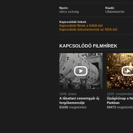
Nyelv:
Kiadó:
nincs szöveg
Ufatonwoche
Kapcsolódó linkek
Kapcsolódó filmek a NAVA-ból
Kapcsolódó dokumentumok az NDA-ból
KAPCSOLÓDÓ FILMHÍREK
1948. június
1918. szeptember
A lábatlani cementgyár új
Újságírónap a N
forgókemencéje
Parkban
81695
megtekintés
59473
megtekinté