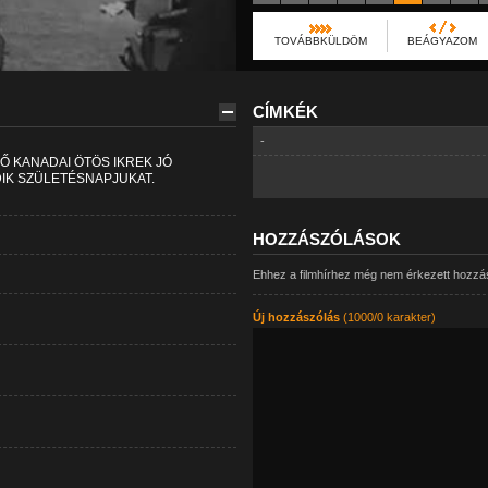
TOVÁBBKÜLDÖM
BEÁGYAZOM
CÍMKÉK
-
Ő KANADAI ÖTÖS IKREK JÓ
K SZÜLETÉSNAPJUKAT.
HOZZÁSZÓLÁSOK
Ehhez a filmhírhez még nem érkezett hozzá
Új hozzászólás
(1000/0 karakter)