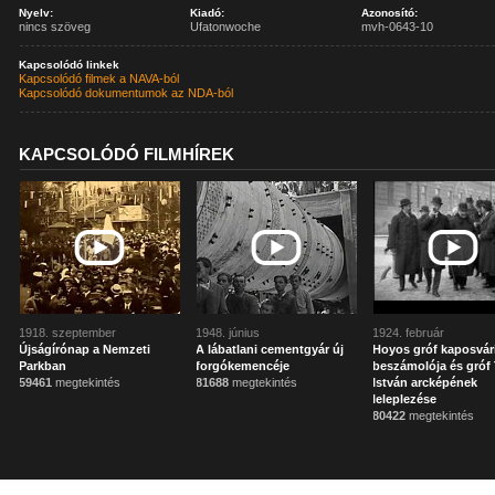
Nyelv:
Kiadó:
Azonosító:
nincs szöveg
Ufatonwoche
mvh-0643-10
Kapcsolódó linkek
Kapcsolódó filmek a NAVA-ból
Kapcsolódó dokumentumok az NDA-ból
KAPCSOLÓDÓ FILMHÍREK
1918. szeptember
1948. június
1924. február
Újságírónap a Nemzeti
A lábatlani cementgyár új
Hoyos gróf kaposvár
Parkban
forgókemencéje
beszámolója és gróf 
59461
megtekintés
81688
megtekintés
István arcképének
leleplezése
80422
megtekintés