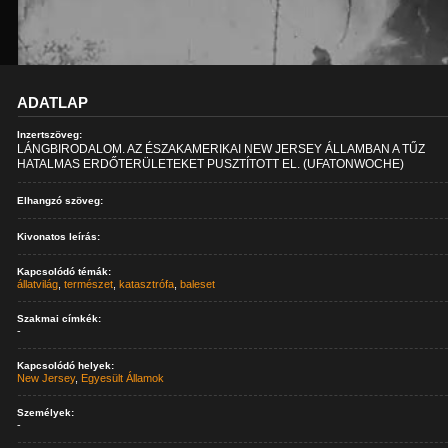
ADATLAP
Inzertszöveg:
LÁNGBIRODALOM. AZ ÉSZAKAMERIKAI NEW JERSEY ÁLLAMBAN A TŰZ
HATALMAS ERDŐTERÜLETEKET PUSZTÍTOTT EL. (UFATONWOCHE)
Elhangzó szöveg:
Kivonatos leírás:
Kapcsolódó témák:
állatvilág
,
természet
,
katasztrófa
,
baleset
Szakmai címkék:
-
Kapcsolódó helyek:
New Jersey
,
Egyesült Államok
Személyek:
-