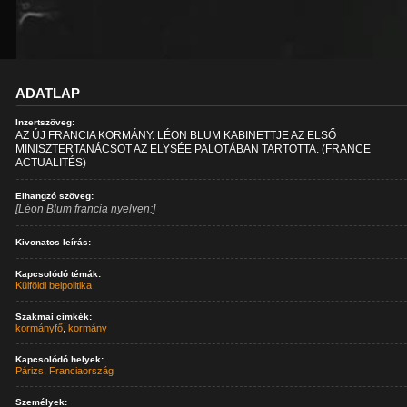
ADATLAP
Inzertszöveg:
AZ ÚJ FRANCIA KORMÁNY. LÉON BLUM KABINETTJE AZ ELSŐ
MINISZTERTANÁCSOT AZ ELYSÉE PALOTÁBAN TARTOTTA. (FRANCE
ACTUALITÉS)
Elhangzó szöveg:
[Léon Blum francia nyelven:]
Kivonatos leírás:
Kapcsolódó témák:
Külföldi belpolitika
Szakmai címkék:
kormányfő
,
kormány
Kapcsolódó helyek:
Párizs
,
Franciaország
Személyek: