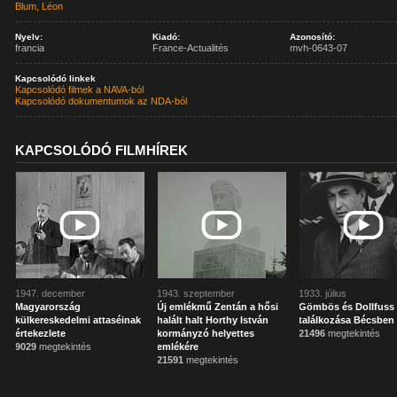
Blum, Léon
Nyelv:
Kiadó:
Azonosító:
francia
France-Actualités
mvh-0643-07
Kapcsolódó linkek
Kapcsolódó filmek a NAVA-ból
Kapcsolódó dokumentumok az NDA-ból
KAPCSOLÓDÓ FILMHÍREK
1947. december
1943. szeptember
1933. július
Magyarország
Új emlékmű Zentán a hősi
Gömbös és Dollfuss
külkereskedelmi attaséinak
halált halt Horthy István
találkozása Bécsben
értekezlete
kormányzó helyettes
21496
megtekintés
9029
megtekintés
emlékére
21591
megtekintés