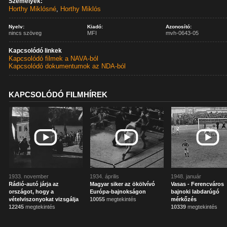
Személyek:
Horthy Miklósné
,
Horthy Miklós
Nyelv:
Kiadó:
Azonosító:
nincs szöveg
MFI
mvh-0643-05
Kapcsolódó linkek
Kapcsolódó filmek a NAVA-ból
Kapcsolódó dokumentumok az NDA-ból
KAPCSOLÓDÓ FILMHÍREK
1933. november
1934. április
1948. január
Rádió-autó járja az
Magyar siker az ökölvívó
Vasas - Ferencváros
országot, hogy a
Európa-bajnokságon
bajnoki labdarúgó
vételviszonyokat vizsgálja
10055
megtekintés
mérkőzés
12245
megtekintés
10339
megtekintés