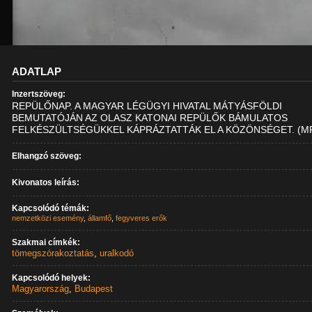
ADATLAP
Inzertszöveg:
REPÜLŐNAP. A MAGYAR LÉGÜGYI HIVATAL MÁTYÁSFÖLDI
BEMUTATÓJÁN AZ OLASZ KATONAI REPÜLŐK BÁMULATOS
FELKÉSZÜLTSÉGÜKKEL KÁPRÁZTATTÁK EL A KÖZÖNSÉGET. (MF
Elhangzó szöveg:
Kivonatos leírás:
Kapcsolódó témák:
nemzetközi esemény
,
államfő
,
fegyveres erők
Szakmai címkék:
tömegszórakoztatás
,
uralkodó
Kapcsolódó helyek:
Magyarország
,
Budapest