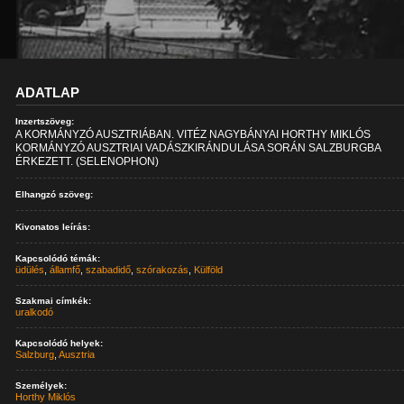
ADATLAP
Inzertszöveg:
A KORMÁNYZÓ AUSZTRIÁBAN. VITÉZ NAGYBÁNYAI HORTHY MIKLÓS
KORMÁNYZÓ AUSZTRIAI VADÁSZKIRÁNDULÁSA SORÁN SALZBURGBA
ÉRKEZETT. (SELENOPHON)
Elhangzó szöveg:
Kivonatos leírás:
Kapcsolódó témák:
üdülés
,
államfő
,
szabadidő
,
szórakozás
,
Külföld
Szakmai címkék:
uralkodó
Kapcsolódó helyek:
Salzburg
,
Ausztria
Személyek:
Horthy Miklós