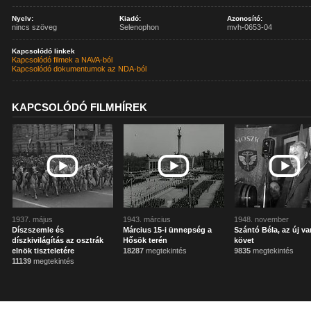
Nyelv:
Kiadó:
Azonosító:
nincs szöveg
Selenophon
mvh-0653-04
Kapcsolódó linkek
Kapcsolódó filmek a NAVA-ból
Kapcsolódó dokumentumok az NDA-ból
KAPCSOLÓDÓ FILMHÍREK
1937. május
1943. március
1948. november
Díszszemle és
Március 15-i ünnepség a
Szántó Béla, az új va
díszkivilágítás az osztrák
Hősök terén
követ
elnök tiszteletére
18287
megtekintés
9835
megtekintés
11139
megtekintés