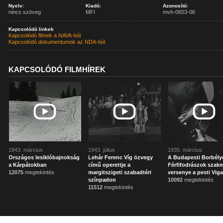
Nyelv:
Kiadó:
Azonosító:
nincs szöveg
MFI
mvh-0653-06
Kapcsolódó linkek
Kapcsolódó filmek a NAVA-ból
Kapcsolódó dokumentumok az NDA-ból
KAPCSOLÓDÓ FILMHÍREK
1943. március
1943. július
1935. március
Országos lesiklóbajnokság
Lehár Ferenc Víg özvegy
A Budapesti Borbély
a Kárpátokban
című operettje a
Férfifodrászok szak
12075
megtekintés
margitszigeti szabadtéri
versenye a pesti Vi
színpadon
10092
megtekintés
11512
megtekintés