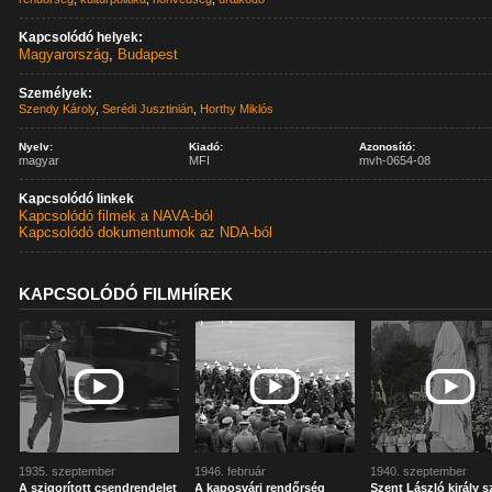
Kapcsolódó helyek:
Magyarország
,
Budapest
Személyek:
Szendy Károly
,
Serédi Jusztinián
,
Horthy Miklós
Nyelv:
Kiadó:
Azonosító:
magyar
MFI
mvh-0654-08
Kapcsolódó linkek
Kapcsolódó filmek a NAVA-ból
Kapcsolódó dokumentumok az NDA-ból
KAPCSOLÓDÓ FILMHÍREK
1935. szeptember
1946. február
1940. szeptember
A szigorított csendrendelet
A kaposvári rendőrség
Szent László király s