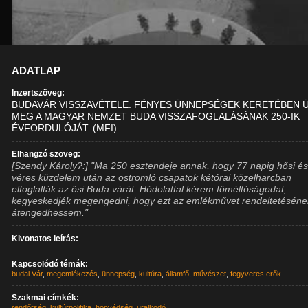
ADATLAP
Inzertszöveg:
BUDAVÁR VISSZAVÉTELE. FÉNYES ÜNNEPSÉGEK KERETÉBEN 
MEG A MAGYAR NEMZET BUDA VISSZAFOGLALÁSÁNAK 250-IK
ÉVFORDULÓJÁT. (MFI)
Elhangzó szöveg:
[Szendy Károly?:] "Ma 250 esztendeje annak, hogy 77 napig hősi é
véres küzdelem után az ostromló csapatok kétórai közelharcban
elfoglalták az ősi Buda várát. Hódolattal kérem főméltóságodat,
kegyeskedjék megengedni, hogy ezt az emlékművet rendeltetéséne
átengedhessem."
Kivonatos leírás:
Kapcsolódó témák:
budai Vár
,
megemlékezés
,
ünnepség
,
kultúra
,
államfő
,
művészet
,
fegyveres erők
Szakmai címkék:
rendőrség
,
kultúrpolitika
,
honvédség
,
uralkodó