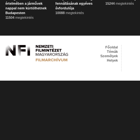
értelmében a járművek
fennállásának egyéves
15244
megtekintés
nappal nem kürtölhetnek
évfordulója
Budapesten
10088
megtekintés
11504
megtekintés
Főoldal
Témák
Személyek
Helyek