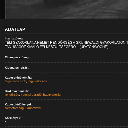
ADATLAP
Inzertszöveg:
TÉLI GYAKORLAT. A NÉMET RENDŐRSÉG A GRUNEWALDI GYAKORLATON 
TANÚSÁGOT KIVÁLÓ FELKÉSZÜLTSÉGÉRŐL. (UFATONWOCHE)
Elhangzó szöveg:
Kivonatos leírás:
Kapcsolódó témák:
fegyveres erők
,
fegyverkezés
Szakmai címkék:
rendőrség
,
katonai parádé
,
hadgyakorlat
Kapcsolódó helyek:
Németország
,
Grünewald
Személyek:
-