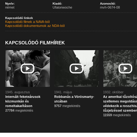
Nyelv:
Kiadó:
Azonosító:
német
Ufatonwoche
mvh-0674-08
Kapcsolódó linkek
Kapcsolódó filmek a NAVA-ból
Kapcsolódó dokumentumok az NDA-ból
KAPCSOLÓDÓ FILMHÍREK
1945. augusztus
1941. május
1932. október
Internált feketeárusok
Robbanás a Vörösmarty-
Az amerikai tűzoltós
közmunkán és
utcában
szellemes megoldáss
romeltakarításon
9757
megtekintés
védekezik a rosszhi
27784
megtekintés
tűzjelzéssel szembe
11559
megtekintés