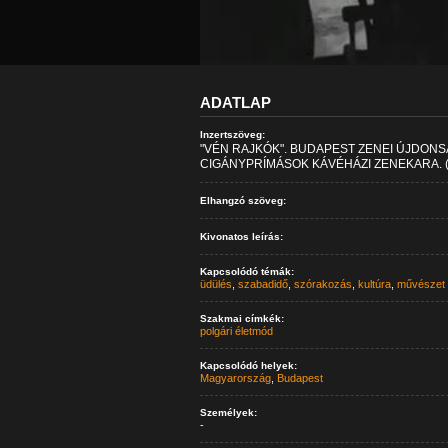
ADATLAP
Inzertszöveg:
"VÉN RAJKÓK". BUDAPEST ZENEI ÚJDONSÁ
CIGÁNYPRÍMÁSOK KÁVÉHÁZI ZENEKARA. (
Elhangzó szöveg:
Kivonatos leírás:
Kapcsolódó témák:
üdülés
,
szabadidő
,
szórakozás
,
kultúra
,
művészet
Szakmai címkék:
polgári életmód
Kapcsolódó helyek:
Magyarország
,
Budapest
Személyek:
-