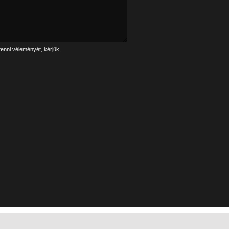
tenni véleményét, kérjük,
Linkek
Impresszum