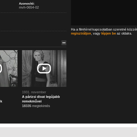
Azonosító:
mvh-0654-02
Ha a filmhírrel kapcsolatban szeretné közzé
regisztráljon
, vagy
lépjen be
az oldalra.
1931. november
A párizsi divat legújabb
ok
remekművei
18335
megtekintés
Főoldal
Mi ez?