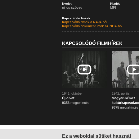
Nyelv:
Kiadó:
nincs szöveg
MFI
Kapcsolódó linkek
Kapcsolódó filmek a NAVA-ból
Kapcsolódó dokumentumok az NDA-ból
KAPCSOLÓDÓ FILMHÍREK
1941. október
1942. április
Új divat
Magyar-német
9356
megtekintés
kultúrkapcsolat
9375
megtekintés
Ez a weboldal sütiket használ