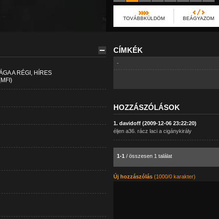
TOVÁBBKÜLDÖM
BEÁGYAZOM
CÍMKÉK
-
GA A RÉGI, HÍRES
MFI)
HOZZÁSZÓLÁSOK
1. davidoff (2009-12-06 23:22:20)
éljen a36. rácz laci a cigánykirály
1-1
/ összesen 1 találat
Új hozzászólás
(1000/0 karakter)