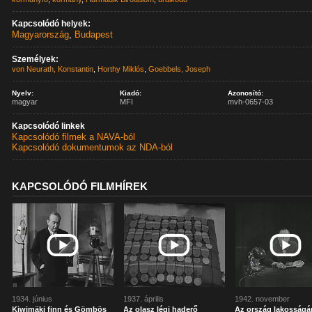
Kapcsolódó helyek:
Magyarország
,
Budapest
Személyek:
von Neurath, Konstantin
,
Horthy Miklós
,
Goebbels, Joseph
Nyelv:
Kiadó:
Azonosító:
magyar
MFI
mvh-0657-03
Kapcsolódó linkek
Kapcsolódó filmek a NAVA-ból
Kapcsolódó dokumentumok az NDA-ból
KAPCSOLÓDÓ FILMHÍREK
1934. június
1937. április
1942. november
Kiwimäki finn és Gömbös
Az olasz légi haderő
Az ország lakosság