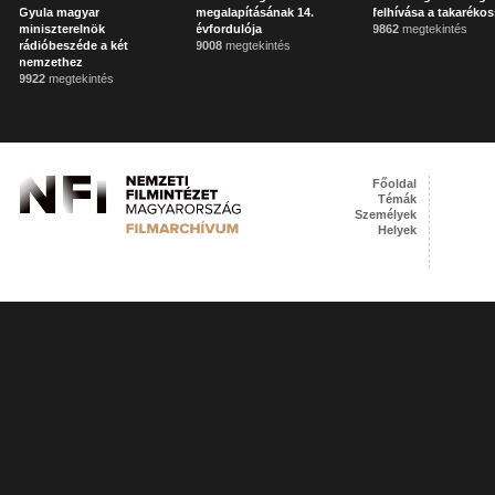
Gyula magyar
megalapításának 14.
felhívása a takaréko
miniszterelnök
évfordulója
9862
megtekintés
rádióbeszéde a két
9008
megtekintés
nemzethez
9922
megtekintés
Főoldal
Témák
Személyek
Helyek