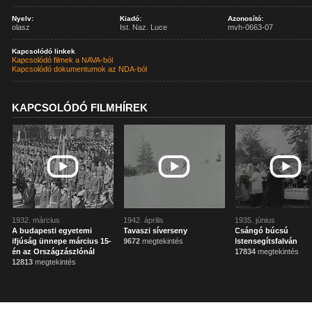
Nyelv:
Kiadó:
Azonosító:
olasz
Ist. Naz. Luce
mvh-0663-07
Kapcsolódó linkek
Kapcsolódó filmek a NAVA-ból
Kapcsolódó dokumentumok az NDA-ból
KAPCSOLÓDÓ FILMHÍREK
1932. március
1942. április
1935. június
A budapesti egyetemi
Tavaszi síverseny
Csángó búcsú
ifjúság ünnepe március 15-
9672
megtekintés
Istensegítsfalván
én az Országzászlónál
17834
megtekintés
12813
megtekintés