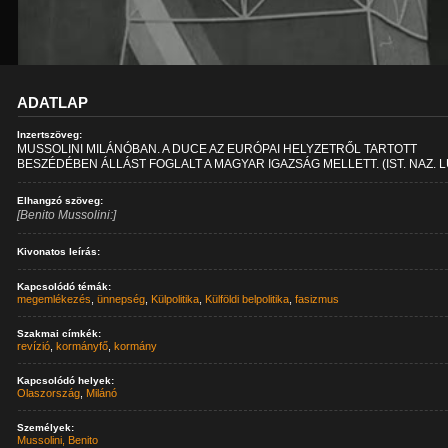
ADATLAP
Inzertszöveg:
MUSSOLINI MILÁNÓBAN. A DUCE AZ EURÓPAI HELYZETRŐL TARTOTT
BESZÉDÉBEN ÁLLÁST FOGLALT A MAGYAR IGAZSÁG MELLETT. (IST. NAZ. 
Elhangzó szöveg:
[Benito Mussolini:]
Kivonatos leírás:
Kapcsolódó témák:
megemlékezés
,
ünnepség
,
Külpolitika
,
Külföldi belpolitika
,
fasizmus
Szakmai címkék:
revízió
,
kormányfő
,
kormány
Kapcsolódó helyek:
Olaszország
,
Milánó
Személyek:
Mussolini, Benito