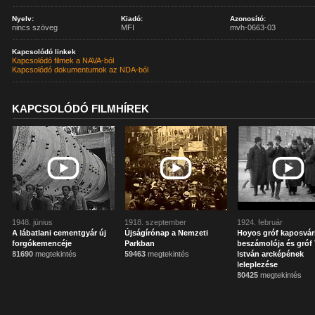
Nyelv:
Kiadó:
Azonosító:
nincs szöveg
MFI
mvh-0663-03
Kapcsolódó linkek
Kapcsolódó filmek a NAVA-ból
Kapcsolódó dokumentumok az NDA-ból
KAPCSOLÓDÓ FILMHÍREK
1948. június
1918. szeptember
1924. február
A lábatlani cementgyár új
Újságírónap a Nemzeti
Hoyos gróf kaposvár
forgókemencéje
Parkban
beszámolója és gróf 
81690
megtekintés
59463
megtekintés
István arcképének
leleplezése
80425
megtekintés