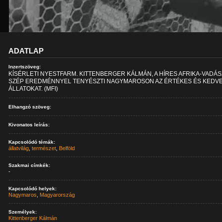
ADATLAP
Inzertszöveg:
KÍSÉRLETI NYESTFARM. KITTENBERGER KÁLMÁN, A HÍRES AFRIKA-VADÁS
SZÉP EREDMÉNNYEL TENYÉSZTI NAGYMAROSON AZ ÉRTÉKES ÉS KEDV
ÁLLATOKAT. (MFI)
Elhangzó szöveg:
Kivonatos leírás:
Kapcsolódó témák:
állatvilág
,
természet
,
Belföld
Szakmai címkék:
-
Kapcsolódó helyek:
Nagymaros
,
Magyarország
Személyek:
Kittenberger Kálmán