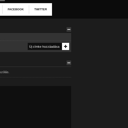
FACEBOOK
TWITTER
szólás.