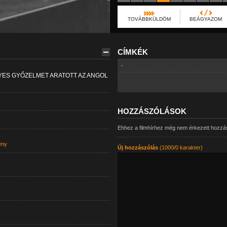
TOVÁBBKÜLDÖM
BEÁGYAZOM
CÍMKÉK
-
YES GYŐZELMET ARATOTT AZ ANGOL
HOZZÁSZÓLÁSOK
Ehhez a filmhírhez még nem érkezett hozzá
ény
Új hozzászólás
(1000/0 karakter)