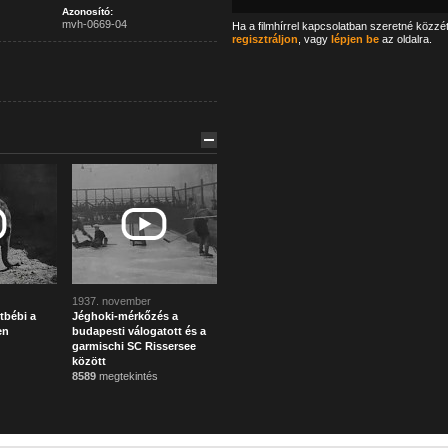
Azonosító:
mvh-0669-04
Ha a filmhírrel kapcsolatban szeretné közzé
regisztráljon
, vagy
lépjen be
az oldalra.
1937. november
tbébi a
Jéghoki-mérkőzés a
en
budapesti válogatott és a
garmischi SC Rissersee
között
8589
megtekintés