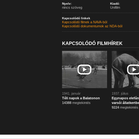
Nyelv:
Kiadó:
nincs szöveg
Unifilm
Kapcsolódó linkek
Kapcsolódó filmek a NAVA-ból
Kapcsolódó dokumentumok az NDA-ból
KAPCSOLÓDÓ FILMHÍREK
1941. január
1937. július
Téli napok a Balatonon
Egynapos elefán
14388
megtekintés
varsói állatkertb
9224
megtekintés