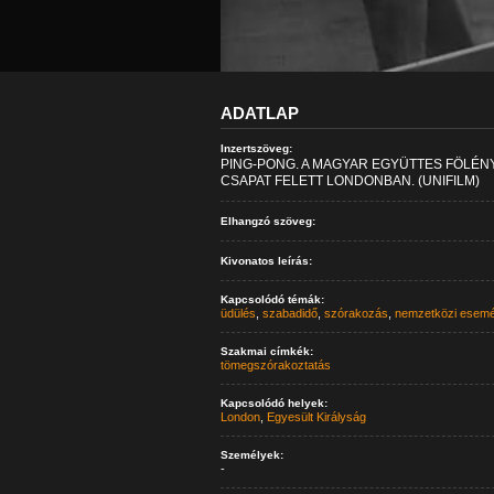
ADATLAP
Inzertszöveg:
PING-PONG. A MAGYAR EGYÜTTES FÖLÉN
CSAPAT FELETT LONDONBAN. (UNIFILM)
Elhangzó szöveg:
Kivonatos leírás:
Kapcsolódó témák:
üdülés
,
szabadidő
,
szórakozás
,
nemzetközi esem
Szakmai címkék:
tömegszórakoztatás
Kapcsolódó helyek:
London
,
Egyesült Királyság
Személyek:
-