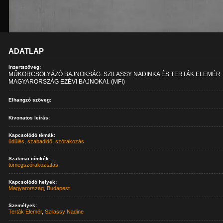
ADATLAP
Inzertszöveg:
MŰKORCSOLYÁZÓ BAJNOKSÁG. SZILASSY NADINKA ÉS TERTÁK ELEMÉR
MAGYARORSZÁG EZÉVI BAJNOKAI. (MFI)
Elhangzó szöveg:
Kivonatos leírás:
Kapcsolódó témák:
üdülés
,
szabadidő
,
szórakozás
Szakmai címkék:
tömegszórakoztatás
Kapcsolódó helyek:
Magyarország
,
Budapest
Személyek:
Terták Elemér
,
Szilassy Nadine