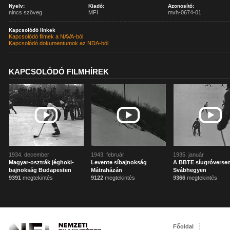
Nyelv:
Kiadó:
Azonosító:
nincs szöveg
MFI
mvh-0674-01
Kapcsolódó linkek
Kapcsolódó filmek a NAVA-ból
Kapcsolódó dokumentumok az NDA-ból
KAPCSOLÓDÓ FILMHÍREK
1934. december
1943. február
1935. január
Magyar-osztrák jéghoki-
Levente síbajnokság
A BBTE síugróverse
bajnokság Budapesten
Mátraházán
Svábhegyen
9391
megtekintés
9122
megtekintés
9366
megtekintés
Főoldal