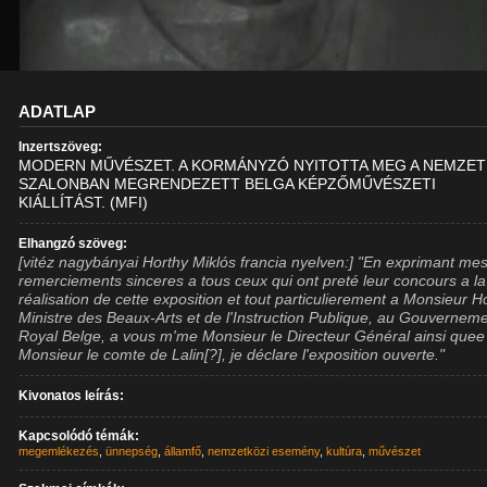
ADATLAP
Inzertszöveg:
MODERN MŰVÉSZET. A KORMÁNYZÓ NYITOTTA MEG A NEMZET
SZALONBAN MEGRENDEZETT BELGA KÉPZŐMŰVÉSZETI
KIÁLLÍTÁST. (MFI)
Elhangzó szöveg:
[vitéz nagybányai Horthy Miklós francia nyelven:] "En exprimant me
remerciements sinceres a tous ceux qui ont preté leur concours a la
réalisation de cette exposition et tout particulierement a Monsieur H
Ministre des Beaux-Arts et de l'Instruction Publique, au Gouvernem
Royal Belge, a vous m'me Monsieur le Directeur Général ainsi quee
Monsieur le comte de Lalin[?], je déclare l'exposition ouverte."
Kivonatos leírás:
Kapcsolódó témák:
megemlékezés
,
ünnepség
,
államfő
,
nemzetközi esemény
,
kultúra
,
művészet