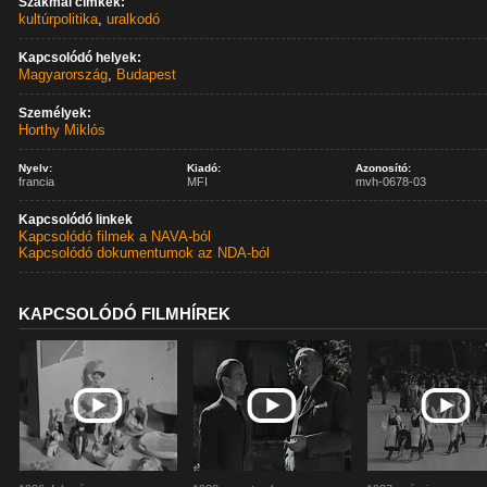
Szakmai címkék:
kultúrpolitika
,
uralkodó
Kapcsolódó helyek:
Magyarország
,
Budapest
Személyek:
Horthy Miklós
Nyelv:
Kiadó:
Azonosító:
francia
MFI
mvh-0678-03
Kapcsolódó linkek
Kapcsolódó filmek a NAVA-ból
Kapcsolódó dokumentumok az NDA-ból
KAPCSOLÓDÓ FILMHÍREK