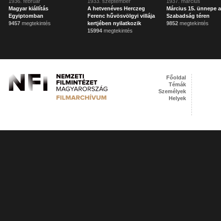
1936. február
1933. szeptember
1937. március
Magyar kiállítás
A hetvenéves Herczeg
Március 15. ünnepe 
Egyiptomban
Ferenc hűvösvölgyi villája
Szabadság téren
9457
megtekintés
kertjében nyilatkozik
9852
megtekintés
15994
megtekintés
Főoldal
Témák
Személyek
Helyek