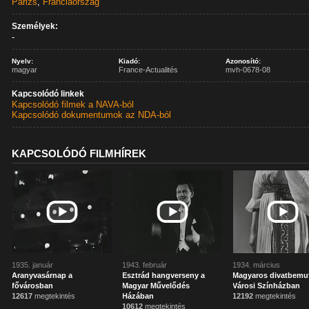
Párizs
,
Franciaország
Személyek:
-
Nyelv:
Kiadó:
Azonosító:
magyar
France-Actualités
mvh-0678-08
Kapcsolódó linkek
Kapcsolódó filmek a NAVA-ból
Kapcsolódó dokumentumok az NDA-ból
KAPCSOLÓDÓ FILMHÍREK
1935. január
1943. február
1934. március
Aranyvasárnap a
Esztrád hangverseny a
Magyaros divatbemu
fővárosban
Magyar Művelődés
Városi Színházban
12617
megtekintés
Házában
12192
megtekintés
10612
megtekintés