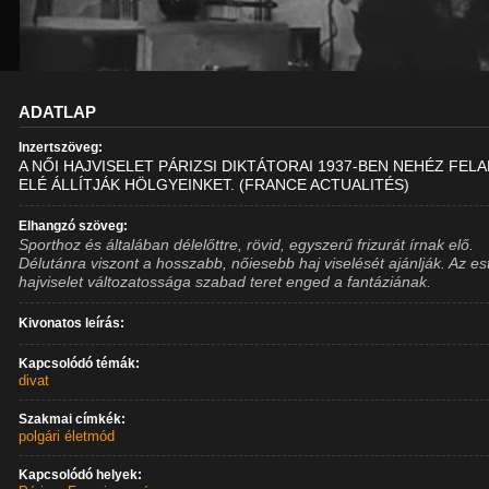
ADATLAP
Inzertszöveg:
A NŐI HAJVISELET PÁRIZSI DIKTÁTORAI 1937-BEN NEHÉZ FEL
ELÉ ÁLLÍTJÁK HÖLGYEINKET. (FRANCE ACTUALITÉS)
Elhangzó szöveg:
Sporthoz és általában délelőttre, rövid, egyszerű frizurát írnak elő.
Délutánra viszont a hosszabb, nőiesebb haj viselését ajánlják. Az est
hajviselet változatossága szabad teret enged a fantáziának.
Kivonatos leírás:
Kapcsolódó témák:
divat
Szakmai címkék:
polgári életmód
Kapcsolódó helyek: