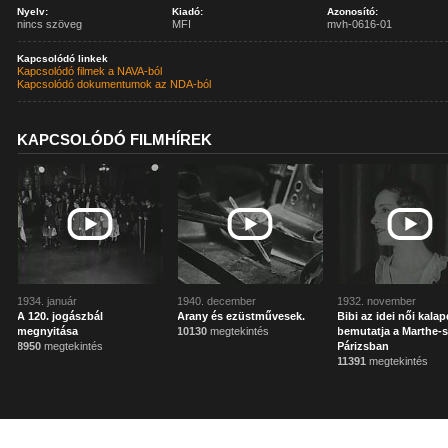
Nyelv:
Kiadó:
Azonosító:
nincs szöveg
MFI
mvh-0616-01
Kapcsolódó linkek
Kapcsolódó filmek a NAVA-ból
Kapcsolódó dokumentumok az NDA-ból
KAPCSOLÓDÓ FILMHÍREK
1934. január
1940. december
1932. november
A 120. jogászbál
Arany és ezüstművesek.
Bibi az idei női kalap
megnyitása
10130
megtekintés
bemutatja a Marthe-
8950
megtekintés
Párizsban
11391
megtekintés