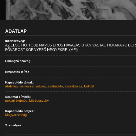
ADATLAP
Inzertszöveg:
AZ ELSŐ HÓ. TÖBB NAPOS ERŐS HAVAZÁS UTÁN VASTAG HÓTAKARÓ BOR
FŐVÁROST KÖRNYEZŐ HEGYEKRE. (MFI)
Elhangzó szöveg:
Kivonatos leírás:
Kapcsolódó témák:
állatvilág
,
természet
,
üdülés
,
szabadidő
,
szórakozás
,
Belföld
Szakmai címkék:
polgári életmód
,
középosztály
Kapcsolódó helyek:
Magyarország
Személyek:
-