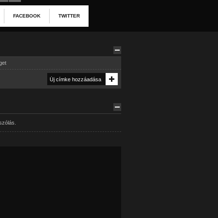
FACEBOOK
TWITTER
get
szólás.