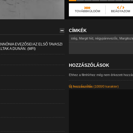
TOVÁBBKÜLDÖM
BEÁGYAZOM
CÍMKÉK
stég
,
Margit híd
,
négypárevezős
,
Margitszi
ANNÓNIA EVEZŐSEI AZ ELSŐ TAVASZI
AK A DUNÁN. (MFI)
HOZZÁSZÓLÁSOK
Ehhez a filmhírhez még nem érkezett hozzá
Új hozzászólás
(1000/0 karakter)