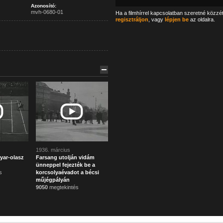
Azonosító:
mvh-0680-01
Ha a filmhírrel kapcsolatban szeretné közzé
regisztráljon
, vagy
lépjen be
az oldalra.
1936. március
yar-olasz
Farsang utolján vidám
ünneppel fejezték be a
s
korcsolyaévadot a bécsi
műjégpályán
9050
megtekintés