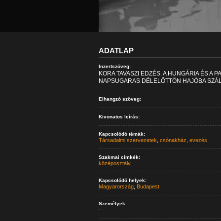
ADATLAP
Inzertszöveg:
KORA TAVASZI EDZÉS. A HUNGÁRIA ÉS A P
NAPSUGARAS DÉLELŐTTÖN HAJÓBA SZÁLLT
Elhangzó szöveg:
Kivonatos leírás:
Kapcsolódó témák:
Társadalmi szervezetek
,
csónakház
,
evezés
Szakmai címkék:
középosztály
Kapcsolódó helyek:
Magyarország
,
Budapest
Személyek:
-