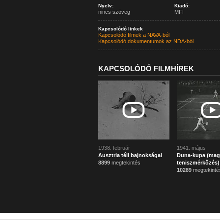
Nyelv:
Kiadó:
nincs szöveg
MFI
Kapcsolódó linkek
Kapcsolódó filmek a NAVA-ból
Kapcsolódó dokumentumok az NDA-ból
KAPCSOLÓDÓ FILMHÍREK
1938. február
1941. május
Ausztria téli bajnokságai
Duna-kupa (mag
8899
megtekintés
teniszmérkőzés)
10289
megtekinté