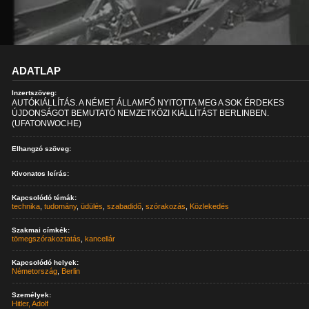
ADATLAP
Inzertszöveg:
AUTÓKIÁLLÍTÁS. A NÉMET ÁLLAMFŐ NYITOTTA MEG A SOK ÉRDEKES
ÚJDONSÁGOT BEMUTATÓ NEMZETKÖZI KIÁLLÍTÁST BERLINBEN.
(UFATONWOCHE)
Elhangzó szöveg:
Kivonatos leírás:
Kapcsolódó témák:
technika
,
tudomány
,
üdülés
,
szabadidő
,
szórakozás
,
Közlekedés
Szakmai címkék:
tömegszórakoztatás
,
kancellár
Kapcsolódó helyek:
Németország
,
Berlin
Személyek:
Hitler, Adolf