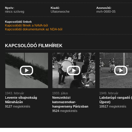
Nyelv:
Kiadó:
Azonosító:
nincs szöveg
Ufatonwoche
mvh-0680-05
Kapcsolódó linkek
Kapcsolódó filmek a NAVA-ból
Kapcsolódó dokumentumok az NDA-ból
KAPCSOLÓDÓ FILMHÍREK
1943. február
1933. július
1949. február
Levente síbajnokság
Nemzetközi
Labdarúgó rangadó 
Mátraházán
katonazenekar-
Újpest)
9127
megtekintés
hangverseny Párizsban
10517
megtekintés
9524
megtekintés