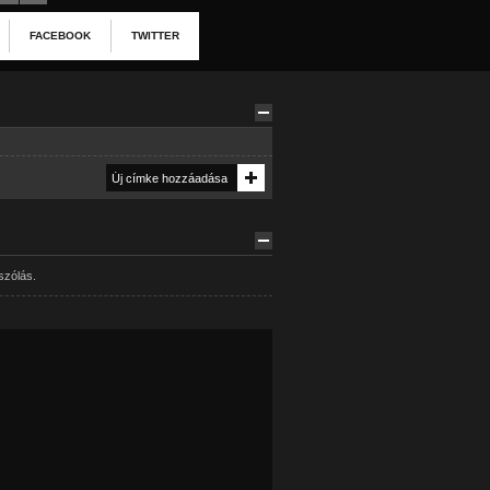
FACEBOOK
TWITTER
szólás.