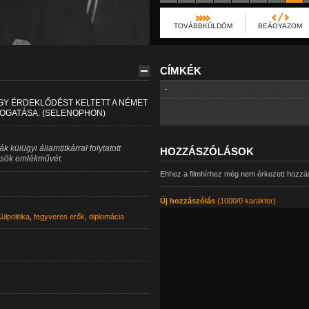
TOVÁBBKÜLDÖM
BEÁGYAZOM
CÍMKÉK
-
GY ÉRDEKLŐDÉST KELTETT A NÉMET
TOGATÁSA. (SELENOPHON)
 külügyi államtitkárral folytatott
HOZZÁSZÓLÁSOK
ősök emlékművét.
Ehhez a filmhírhez még nem érkezett hozzá
Új hozzászólás
(1000/0 karakter)
ülpolitika
,
fegyveres erők
,
diplomácia