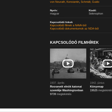
von Neurath, Konstantin
,
Schmidt, Guido
Nyelv:
Kiadó:
magyar
Selenophon
Kapcsolódó linkek
Kapcsolódó filmek a NAVA-ból
Kapcsolódó dokumentumok az NDA-ból
KAPCSOLÓDÓ FILMHÍREK
1937. április
1942. június
Roosevelt elnök katonai
Könyvnap
szemléje Washingtonban
19525
megtekinté
9739
megtekintés