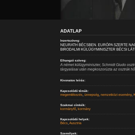
ADATLAP
Inzertszöveg:
NEURATH BÉCSBEN. EURÓPA SZERTE NA
BIRODALMI KÜLÜGYMINISZTER BÉCSI LÁ
Elhangzó szöveg:
A német külügyminiszter, Schmidt Giudo osztrák
tárgyalásai után megkoszorúzta az osztrák h
Kivonatos leírás:
Kapcsolódó témák:
megemlékezés
,
ünnepség
,
nemzetközi esemény
,
K
Szakmai címkék:
kormányfő
,
kormány
Kapcsolódó helyek:
Bécs
,
Ausztria
Személyek: