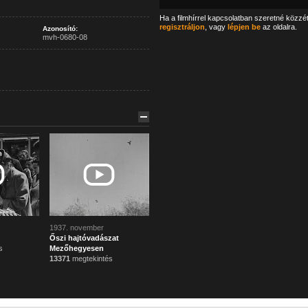
Ha a filmhírrel kapcsolatban szeretné közzé
regisztráljon
, vagy
lépjen be
az oldalra.
Azonosító:
mvh-0680-08
1937. november
Őszi hajtóvadászat
s
Mezőhegyesen
13371
megtekintés