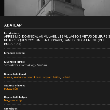
ADATLAP
Inzertszöveg:
APRÉS-MIDI DOMINICAL AU VILLAGE. LES VILLAGEOIS VETUS DE LEURS S
PITTORESQUES COSTUMES NATIONAUX, S'AMUSENT GAIEMENT. (MFI
BUDAPEST)
Elhangzó szöveg:
Kivonatos leírás:
Szórakozási formák egy faluban.
Kapcsolódó témák:
üdülés
,
szabadidő
,
szórakozás
,
néprajz
,
folklór
,
Belföld
Szakmai címkék:
parasztság
Kapcsolódó helyek:
Magyarország
Személyek: