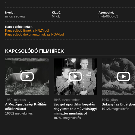
-
Nyelv:
Kiadó:
Azonosító:
nincs szöveg
M.F.I.
mvh-0686-03
Kapcsolódó linkek
Kapcsolódó filmek a NAVA-ból
Kapcsolódó dokumentumok az NDA-ból
KAPCSOLÓDÓ FILMHÍREK
1939. március
1945. szeptember
1943. július
A Mezőgazdasági Kiállítás
Szovjet riportfilm forgatás
Birkanyírás Erdélybe
előkészületei
Nagy Imre földművelésügyi
10126
megtekintés
10382
megtekintés
miniszter munkájáról
10780
megtekintés