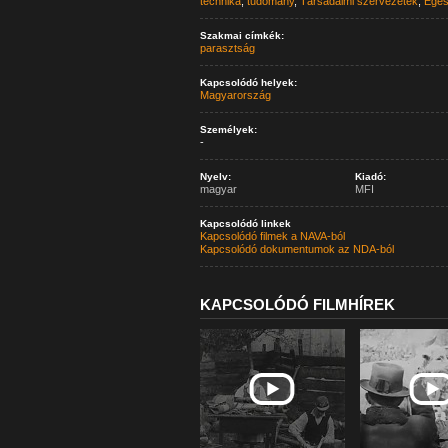
technika
,
tudomány
,
Társadalmi szervezetek
,
Egés
Szakmai címkék:
parasztság
Kapcsolódó helyek:
Magyarország
Személyek:
-
Nyelv:
Kiadó:
magyar
MFI
Kapcsolódó linkek
Kapcsolódó filmek a NAVA-ból
Kapcsolódó dokumentumok az NDA-ból
KAPCSOLÓDÓ FILMHÍREK