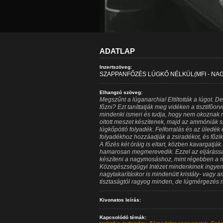
ADATLAP
Inzertszöveg:
SZAPPANFŐZÉS LÚGKŐ NÉLKÜL(MFI - NAGY
Elhangzó szöveg:
Megszűnt a lúganarchia! Eltiltották a lúgot. D
főzni? Ezt taníttatják meg vidéken a tisztifőo
mindenki ismeri és tudja, hogy nem okoznak 
oltott meszet készítenek, majd az ammóniák sz
lúgkőpótló folyadék. Felforralás és az üledék
folyadékhoz hozzáadják a zsiradékot, és főzi
A főzés két óráig is eltart, közben kavargatjá
hamarosan megmerevedik. Ezzel az eljárással
készíteni a nagymosáshoz, mint régebben a m
Közegészségügyi Intézet mindenkinek ingyen
nagytakarításkor is mindenütt kristály- vagy a
tisztaságtól ragyog minden, de lúgmérgezés n
Kivonatos leírás:
Kapcsolódó témák: