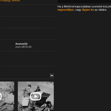
zségügy
,
Belföld
Ha a filmhírrel kapcsolatban szeretné közzé
regisztráljon
, vagy
lépjen be
az oldalra.
Azonosító:
mvh-0879-04