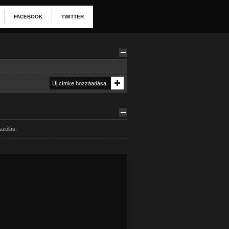
FACEBOOK
TWITTER
szólás.