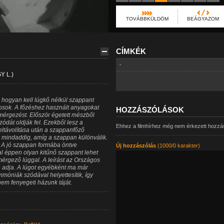
TOVÁBBKÜLDÖM
BEÁGYAZOM
CÍMKÉK
-
 L.)
e hogyan kell lúgkő nélkül szappant
rvosok. A főzéshez használt anyagokat
HOZZÁSZÓLÁSOK
mérgezést. Először égetett mészből
ódát oldják fel. Ezekből lesz a
Ehhez a filmhírhez még nem érkezett hozzá
 eltávolítása után a szappanfőző
k mindaddig, amíg a szappan különválik.
k. A jó szappan formába öntve
Új hozzászólás
(1000/0 karakter)
 éppen olyan kitűnő szappant lehet
érgező lúggal. A leírást az Országos
 adja. A lúgot egyébként ma már
mmóniák szódával helyettesítik, így
em fenyegeti házunk táját.