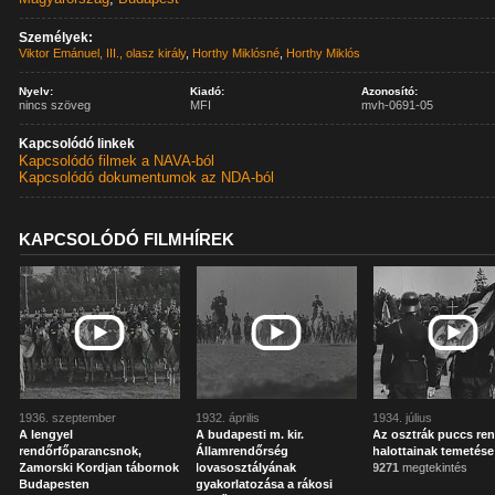
Személyek:
Viktor Emánuel, III., olasz király
,
Horthy Miklósné
,
Horthy Miklós
Nyelv:
Kiadó:
Azonosító:
nincs szöveg
MFI
mvh-0691-05
Kapcsolódó linkek
Kapcsolódó filmek a NAVA-ból
Kapcsolódó dokumentumok az NDA-ból
KAPCSOLÓDÓ FILMHÍREK
1936. szeptember
1932. április
1934. július
A lengyel
A budapesti m. kir.
Az osztrák puccs re
rendőrfőparancsnok,
Államrendőrség
halottainak temetése
Zamorski Kordjan tábornok
lovasosztályának
9271
megtekintés
Budapesten
gyakorlatozása a rákosi