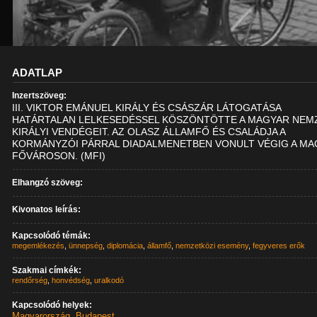
ADATLAP
Inzertszöveg:
III. VIKTOR EMÁNUEL KIRÁLY ÉS CSÁSZÁR LÁTOGATÁSA
HATÁRTALAN LELKESEDÉSSEL KÖSZÖNTÖTTE A MAGYAR NEM
KIRÁLYI VENDÉGEIT. AZ OLASZ ÁLLAMFŐ ÉS CSALÁDJA A
KORMÁNYZÓI PÁRRAL DIADALMENETBEN VONULT VÉGIG A M
FŐVÁROSON. (MFI)
Elhangzó szöveg:
Kivonatos leírás:
Kapcsolódó témák:
megemlékezés
,
ünnepség
,
diplomácia
,
államfő
,
nemzetközi esemény
,
fegyveres erők
Szakmai címkék:
rendőrség
,
honvédség
,
uralkodó
Kapcsolódó helyek:
Magyarország
,
Budapest