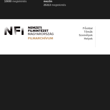
10690
megtekintés
mezőn
25313
megtekintés
Főoldal
Témák
Személyek
Helyek