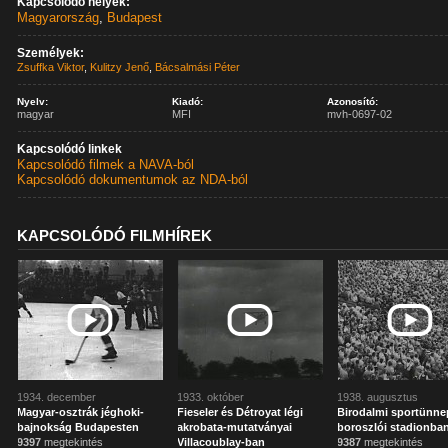
Kapcsolódó helyek:
Magyarország
,
Budapest
Személyek:
Zsuffka Viktor
,
Kulitzy Jenő
,
Bácsalmási Péter
Nyelv:
Kiadó:
Azonosító:
magyar
MFI
mvh-0697-02
Kapcsolódó linkek
Kapcsolódó filmek a NAVA-ból
Kapcsolódó dokumentumok az NDA-ból
KAPCSOLÓDÓ FILMHÍREK
1934. december
1933. október
1938. augusztus
Magyar-osztrák jéghoki-
Fieseler és Détroyat légi
Birodalmi sportünne
bajnokság Budapesten
akrobata-mutatványai
boroszlói stadionba
9397
megtekintés
Villacoublay-ban
9387
megtekintés