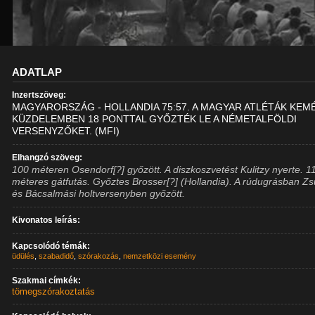
ADATLAP
Inzertszöveg:
MAGYARORSZÁG - HOLLANDIA 75:57. A MAGYAR ATLÉTÁK KEM
KÜZDELEMBEN 18 PONTTAL GYŐZTÉK LE A NÉMETALFÖLDI
VERSENYZŐKET. (MFI)
Elhangzó szöveg:
100 méteren Osendorf[?] győzött. A diszkoszvetést Kulitzy nyerte. 1
méteres gátfutás. Győztes Brosser[?] (Hollandia). A rúdugrásban Zs
és Bácsalmási holtversenyben győzött.
Kivonatos leírás:
Kapcsolódó témák:
üdülés
,
szabadidő
,
szórakozás
,
nemzetközi esemény
Szakmai címkék:
tömegszórakoztatás