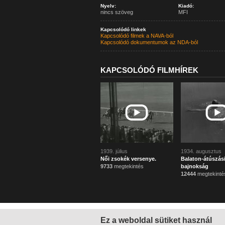
Nyelv:
Kiadó:
nincs szöveg
MFI
Kapcsolódó linkek
Kapcsolódó filmek a NAVA-ból
Kapcsolódó dokumentumok az NDA-ból
KAPCSOLÓDÓ FILMHÍREK
1939. július
1934. augusztus
Női zsokék versenye.
Balaton-átúszás
9733
megtekintés
bajnokság
12444
megtekinté
Ez a weboldal sütiket használ