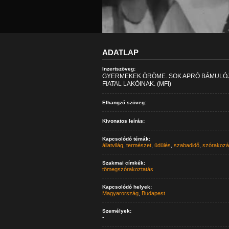
ADATLAP
Inzertszöveg:
GYERMEKEK ÖRÖME. SOK APRÓ BÁMULÓJA
FIATAL LAKÓINAK. (MFI)
Elhangzó szöveg:
Kivonatos leírás:
Kapcsolódó témák:
állatvilág
,
természet
,
üdülés
,
szabadidő
,
szórakozá
Szakmai címkék:
tömegszórakoztatás
Kapcsolódó helyek:
Magyarország
,
Budapest
Személyek:
-