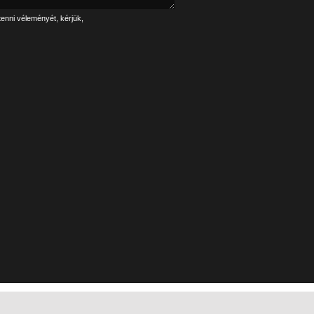
tenni véleményét, kérjük,
Linkek
Impresszum