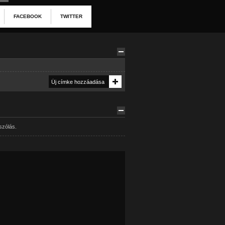
FACEBOOK
TWITTER
szólás.