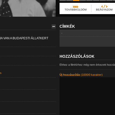
TOVÁBBKÜLDÖM
BEÁGYAZOM
CÍMKÉK
-
 VAN A BUDAPESTI ÁLLATKERT
HOZZÁSZÓLÁSOK
Ehhez a filmhírhez még nem érkezett hozzá
s
Új hozzászólás
(1000/0 karakter)