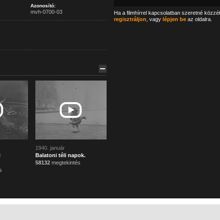
Azonosító:
mvh-0700-03
Ha a filmhírrel kapcsolatban szeretné közzé
regisztráljon
, vagy
lépjen be
az oldalra.
1940. január
i
Balatoni téli napok.
58132
megtekintés
s
Főoldal
Mi ez?