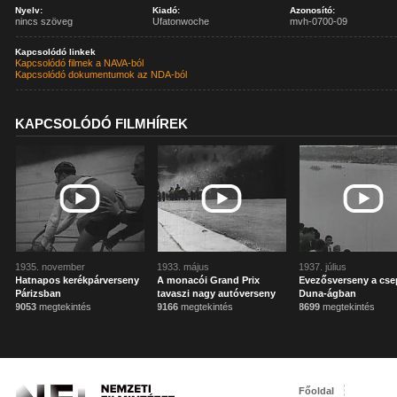
Nyelv:
Kiadó:
Azonosító:
nincs szöveg
Ufatonwoche
mvh-0700-09
Kapcsolódó linkek
Kapcsolódó filmek a NAVA-ból
Kapcsolódó dokumentumok az NDA-ból
KAPCSOLÓDÓ FILMHÍREK
1935. november
1933. május
1937. július
Hatnapos kerékpárverseny
A monacói Grand Prix
Evezősverseny a cse
Párizsban
tavaszi nagy autóverseny
Duna-ágban
9053
megtekintés
9166
megtekintés
8699
megtekintés
Főoldal