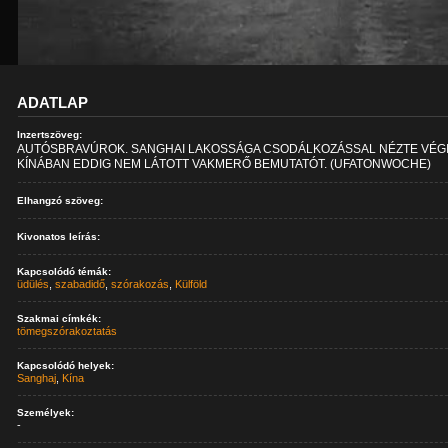
ADATLAP
Inzertszöveg:
AUTÓSBRAVÚROK. SANGHAI LAKOSSÁGA CSODÁLKOZÁSSAL NÉZTE VÉGI
KÍNÁBAN EDDIG NEM LÁTOTT VAKMERŐ BEMUTATÓT. (UFATONWOCHE)
Elhangzó szöveg:
Kivonatos leírás:
Kapcsolódó témák:
üdülés
,
szabadidő
,
szórakozás
,
Külföld
Szakmai címkék:
tömegszórakoztatás
Kapcsolódó helyek:
Sanghaj
,
Kína
Személyek:
-